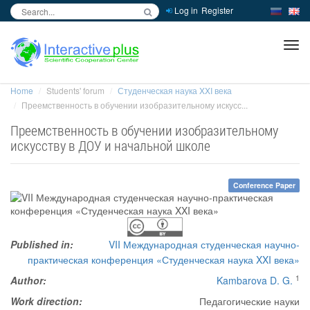
Log in
Register
inc
ра
Home
Students' forum
Студенческая наука XXI века
Преемственность в обучении изобразительному искусс...
Преемственность в обучении изобразительному
искусству в ДОУ и начальной школе
Conference Paper
Published in:
VII Международная студенческая научно-
практическая конференция «Студенческая наука XXI века»
1
Author:
Kambarova D. G.
Work direction:
Педагогические науки