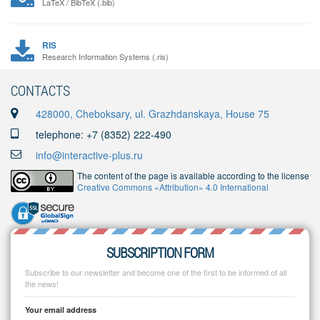
LaTeX / BibTeX (.bib)
RIS
Research Information Systems (.ris)
CONTACTS
428000, Cheboksary, ul. Grazhdanskaya, House 75
telephone: +7 (8352) 222-490
info@interactive-plus.ru
The content of the page is available according to the license
Creative Commons «Attribution» 4.0 International
SUBSCRIPTION FORM
Subscribe to our newsletter and become one of the first to be informed of all
the news!
Your email address