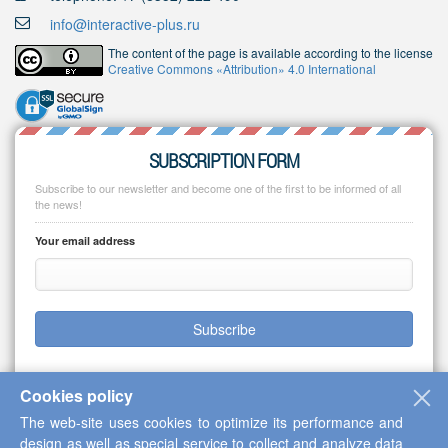
info@interactive-plus.ru
The content of the page is available according to the license
Creative Commons «Attribution» 4.0 International
SUBSCRIPTION FORM
Subscribe to our newsletter and become one of the first to be informed of all
the news!
Your email address
Subscribe
Cookies policy
The web-site uses cookies to optimize its performance and
Copyright © 2013-2026 Scientific Cooperation Center "Interactive Plus"
design as well as special service to collect and analyze data