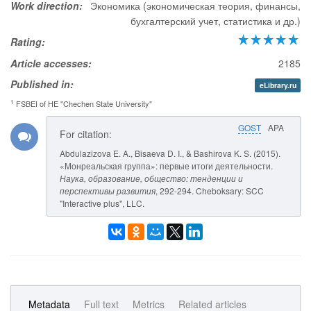
Work direction:
Экономика (экономическая теория, финансы,
бухгалтерский учет, статистика и др.)
Rating:
Article accesses:
2185
Published in:
eLibrary.ru
1
FSBEI of HE "Chechen State University"
GOST
APA
For citation:
Abdulazizova E. A., Bisaeva D. I., & Bashirova K. S. (2015).
«Монреальская группа»: первые итоги деятельности.
Наука, образование, общество: тенденции и
перспективы развития
, 292-294. Cheboksary: SCC
"Interactive plus", LLC.
Metadata
Full text
Metrics
Related articles