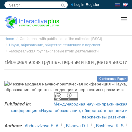
Log in
Register
inc
ра
Home
Conference with publication of the collection [RSCI]
Наука, образование, общество: тенденции и перспект...
«Монреальская группа»: первые итоги деятельности
«Монреальская группа»: первые итоги деятельности
Conference Paper
Published in:
Международная научно-практическая
конференция «Наука, образование, общество: тенденции и
перспективы развития»
1
1
1
Authors:
Abdulazizova E. A.
,
Bisaeva D. I.
,
Bashirova K. S.