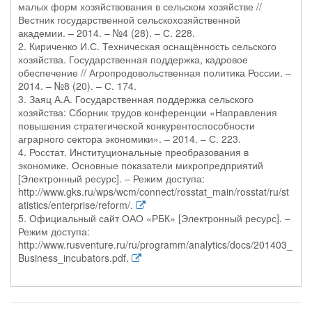
малых форм хозяйствования в сельском хозяйстве //
Вестник государственной сельскохозяйственной
академии. – 2014. – №4 (28). – С. 228.
2. Кириченко И.С. Техническая оснащённость сельского
хозяйства. Государственная поддержка, кадровое
обеспечение // Агропродовольственная политика России. –
2014. – №8 (20). – С. 174.
3. Заяц А.А. Государственная поддержка сельского
хозяйства: Сборник трудов конференции «Направления
повышения стратегической конкурентоспособности
аграрного сектора экономики». – 2014. – С. 223.
4. Росстат. Институциональные преобразования в
экономике. Основные показатели микропредприятий
[Электронный ресурс]. – Режим доступа:
http://www.gks.ru/wps/wcm/connect/rosstat_main/rosstat/ru/st
atistics/enterprise/reform/.
5. Официальный сайт ОАО «РБК» [Электронный ресурс]. –
Режим доступа:
http://www.rusventure.ru/ru/programm/analytics/docs/201403_
Business_incubators.pdf.