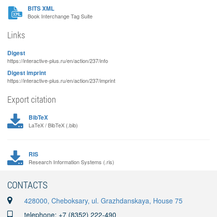
BITS XML
Book Interchange Tag Suite
Links
Digest
https://interactive-plus.ru/en/action/237/info
Digest imprint
https://interactive-plus.ru/en/action/237/imprint
Export citation
BibTeX
LaTeX / BibTeX (.bib)
RIS
Research Information Systems (.ris)
CONTACTS
428000, Cheboksary, ul. Grazhdanskaya, House 75
telephone: +7 (8352) 222-490