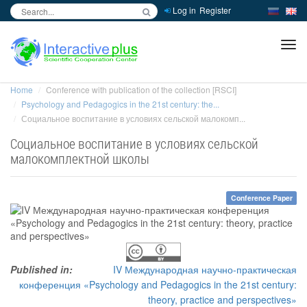
Log in
Register
inc
ра
Home
Conference with publication of the collection [RSCI]
Psychology and Pedagogics in the 21st century: the...
Социальное воспитание в условиях сельской малокомп...
Социальное воспитание в условиях сельской
малокомплектной школы
Conference Paper
Published in:
IV Международная научно-практическая
конференция «Psychology and Pedagogics in the 21st century:
theory, practice and perspectives»