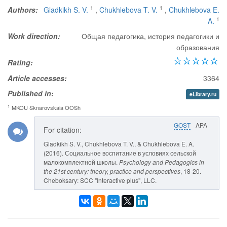
1
1
Authors:
Gladkikh S. V.
,
Chukhlebova T. V.
,
Chukhlebova E.
1
A.
Work direction:
Общая педагогика, история педагогики и
образования
Rating:
Article accesses:
3364
Published in:
eLibrary.ru
1
MKOU Sknarovskaia OOSh
GOST
APA
For citation:
Gladkikh S. V., Chukhlebova T. V., & Chukhlebova E. A.
(2016). Социальное воспитание в условиях сельской
малокомплектной школы.
Psychology and Pedagogics in
the 21st century: theory, practice and perspectives
, 18-20.
Cheboksary: SCC "Interactive plus", LLC.