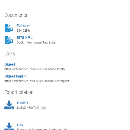
Documents
Full text
384.02Kb
BITS XML
Book Interchange Tag Suite
Links
Digest
https://interactive-plus.ru/en/action/202/info
Digest imprint
https://interactive-plus.ru/en/action/202/imprint
Export citation
BibTeX
LaTeX / BibTeX (.bib)
RIS
Research Information Systems (.ris)