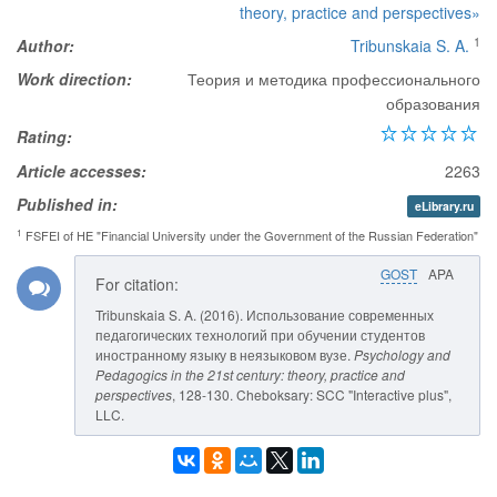
theory, practice and perspectives»
1
Author:
Tribunskaia S. A.
Work direction:
Теория и методика профессионального
образования
Rating:
Article accesses:
2263
Published in:
eLibrary.ru
1
FSFEI of HE "Financial University under the Government of the Russian Federation"
GOST
APA
For citation:
Tribunskaia S. A. (2016). Использование современных
педагогических технологий при обучении студентов
иностранному языку в неязыковом вузе.
Psychology and
Pedagogics in the 21st century: theory, practice and
perspectives
, 128-130. Cheboksary: SCC "Interactive plus",
LLC.