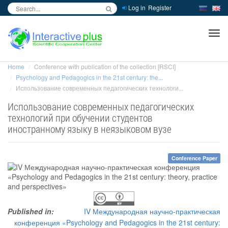
Log in
Register
inc
ра
Home
Conference with publication of the collection [RSCI]
Psychology and Pedagogics in the 21st century: the...
Использование современных педагогических технологи...
Использование современных педагогических
технологий при обучении студентов
иностранному языку в неязыковом вузе
Conference Paper
Published in:
IV Международная научно-практическая
конференция «Psychology and Pedagogics in the 21st century: