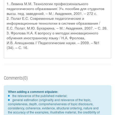
1. Левина М.М. Технологии профессионального
педагогического образования: Уч. пособие для студентов
высш. пед. заведений. – М.: Академия, 2001. – 272 с.
2. Полат Е.С. Современные педагогические и
информационные технологии в системе образования /
Е.С. Полат, М.Ю. Бухаркина. – М.: Академия, 2007. – С. 26.
3. Фролова Н.А. К вопросу о методах инновационного
обучения иностранному языку / Н.А. Фролова,
И.В. Алещанова // Педагогические науки. – 2009. – №1
(34). – С. 16.
Comments(0)
When adding a comment stipulate:
the relevance of the published material;
general estimation (originality and relevance of the topic,
completeness, depth, comprehensiveness of topic disclosure,
consistency, coherence, evidence, structural ordering, nature and
the accuracy of the examples, illustrative material, the credibility of