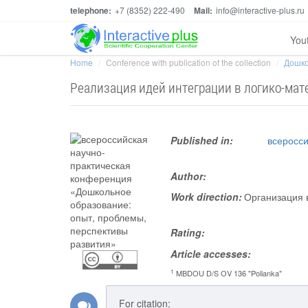
telephone:
+7 (8352) 222-490
Mail:
info@interactive-plus.ru
You
Home
Conference with publication of the collection
Дошко
Реализация идей интеграции в логико-ма
Published in:
всеросс
Author:
Work direction:
Организация 
Rating:
Article accesses:
1
MBDOU D/S OV 136 "Polianka"
For citation: