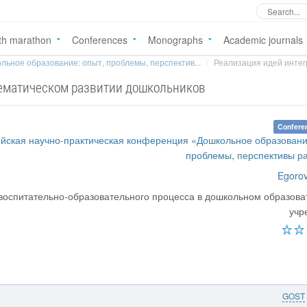
th marathon
Conferences
Monographs
Academic journals
льное образование: опыт, проблемы, перспектив...
Реализация идей интегр
тематическом развитии дошкольников
Confere
ийская научно-практическая конференция «Дошкольное образовани
проблемы, перспективы р
Egorov
воспитательно-образовательного процесса в дошкольном образов
учр
GOST