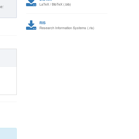
LaTeX / BibTeX (.bib)
е:
RIS
Research Information Systems (.ris)