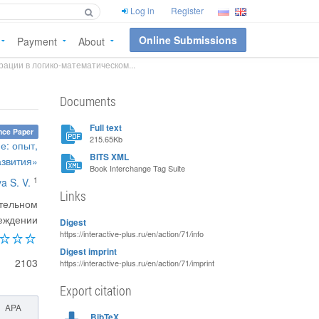
Log in
Register
Online Submissions
Payment
About
ации в логико-математическом...
Documents
Full text
nce Paper
215.65Kb
е: опыт,
BITS XML
азвития»
Book Interchange Tag Suite
1
a S. V.
Links
ательном
еждении
Digest
https://interactive-plus.ru/en/action/71/info
Digest imprint
2103
https://interactive-plus.ru/en/action/71/imprint
Export citation
APA
BibTeX