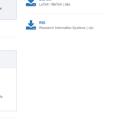
LaTeX / BibTeX (.bib)
я
RIS
Research Information Systems (.ris)
ть