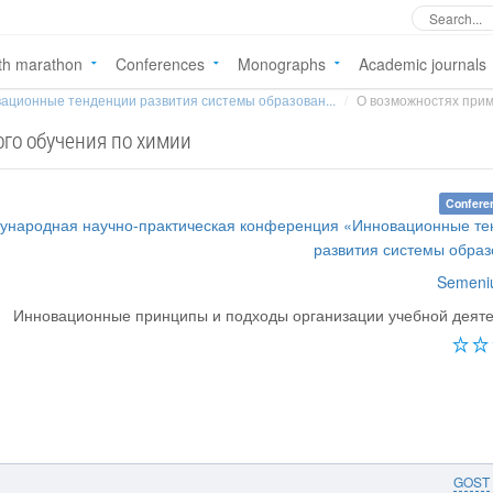
th marathon
Conferences
Monographs
Academic journals
ационные тенденции развития системы образован...
О возможностях прим
го обучения по химии
Confere
дународная научно-практическая конференция «Инновационные т
развития системы обра
Semeniu
Инновационные принципы и подходы организации учебной деят
GOST