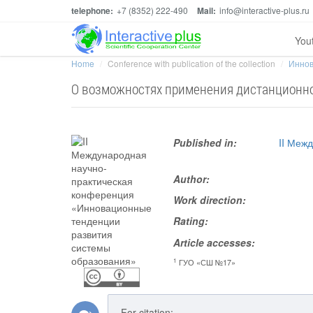
telephone:
+7 (8352) 222-490
Mail:
info@interactive-plus.ru
You
Home
Conference with publication of the collection
Иннов
О возможностях применения дистанционно
Published in:
II Меж
Author:
Work direction:
Rating:
Article accesses:
1
ГУО «СШ №17»
For citation: