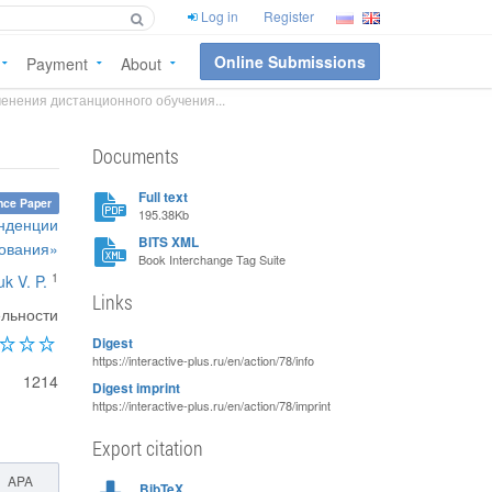
Log in
Register
Online Submissions
Payment
About
енения дистанционного обучения...
Documents
Full text
nce Paper
195.38Kb
енденции
BITS XML
зования»
Book Interchange Tag Suite
1
k V. P.
Links
ельности
Digest
https://interactive-plus.ru/en/action/78/info
1214
Digest imprint
https://interactive-plus.ru/en/action/78/imprint
Export citation
APA
BibTeX