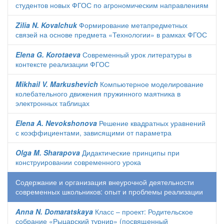
студентов новых ФГОС по агрономическим направлениям
Zilia N. Kovalchuk
Формирование метапредметных
связей на основе предмета «Технологии» в рамках ФГОС
Elena G. Korotaeva
Современный урок литературы в
контексте реализации ФГОС
Mikhail V. Markushevich
Компьютерное моделирование
колебательного движения пружинного маятника в
электронных таблицах
Elena A. Nevokshonova
Решение квадратных уравнений
с коэффициентами, зависящими от параметра
Olga M. Sharapova
Дидактические принципы при
конструировании современного урока
Содержание и организация внеурочной деятельности
современных школьников: опыт и проблемы реализации
Anna N. Domaratskaya
Класс – проект: Родительское
собрание «Рыцарский турнир» (посвященный