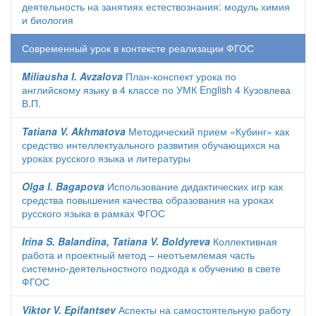
деятельность на занятиях естествознания: модуль химия
и биология
Современный урок в контексте реализации ФГОС
Miliausha I. Avzalova
План-конспект урока по
английскому языку в 4 классе по УМК English 4 Кузовлева
В.П.
Tatiana V. Akhmatova
Методический прием «Кубинг» как
средство интеллектуального развития обучающихся на
уроках русского языка и литературы
Olga I. Bagapova
Использование дидактических игр как
средства повышения качества образования на уроках
русского языка в рамках ФГОС
Irina S. Balandina, Tatiana V. Boldyreva
Коллективная
работа и проектный метод – неотъемлемая часть
системно-деятельностного подхода к обучению в свете
ФГОС
Viktor V. Epifantsev
Аспекты на самостоятельную работу