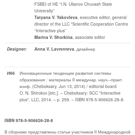
FSBEI of HE “I.N. Ulianov Chuvash State
University”
Tatyana V. Yakovleva
, executive editor
, general
director of the LLC "Scientific Cooperation Centre
“Interactive plus”
Marina V. Shorkina
, associate editor
Designer:
Anna V. Lavrenteva
, дизайнер
И66
Инновационные тенденции развития системы
образования : материалы II междунар. науч.–практ.
конф. (Cheboksary, Jun 13, 2014) / editorial board:
O. N. Shirokov [etc.]. – Cheboksary: SCC "Interactive
plus", LLC, 2014. – p. 259. – ISBN 978-5-906626-28-8.
ISBN 978-5-906626-28-8
В сборнике представлены статьи участников II Международной