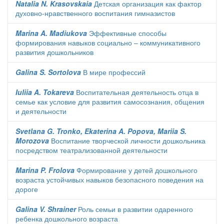
Natalia N. Krasovskaia
Детская организация как фактор
духовно-нравственного воспитания гимназистов
Marina A. Madiukova
Эффективные способы
формирования навыков социально – коммуникативного
развития дошкольников
Galina S. Sortolova
В мире профессий
Iuliia A. Tokareva
Воспитательная деятельность отца в
семье как условие для развития самосознания, общения
и деятельности
Svetlana G. Tronko, Ekaterina A. Popova, Mariia S.
Morozova
Воспитание творческой личности дошкольника
посредством театрализованной деятельности
Marina P. Frolova
Формирование у детей дошкольного
возраста устойчивых навыков безопасного поведения на
дороге
Galina V. Shrainer
Роль семьи в развитии одаренного
ребенка дошкольного возраста