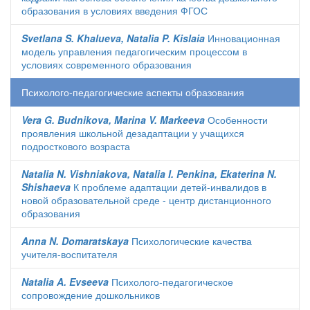
образования в условиях введения ФГОС
Svetlana S. Khalueva, Natalia P. Kislaia
Инновационная
модель управления педагогическим процессом в
условиях современного образования
Психолого-педагогические аспекты образования
Vera G. Budnikova, Marina V. Markeeva
Особенности
проявления школьной дезадаптации у учащихся
подросткового возраста
Natalia N. Vishniakova, Natalia I. Penkina, Ekaterina N.
Shishaeva
К проблеме адаптации детей-инвалидов в
новой образовательной среде - центр дистанционного
образования
Anna N. Domaratskaya
Психологические качества
учителя-воспитателя
Natalia A. Evseeva
Психолого-педагогическое
сопровождение дошкольников