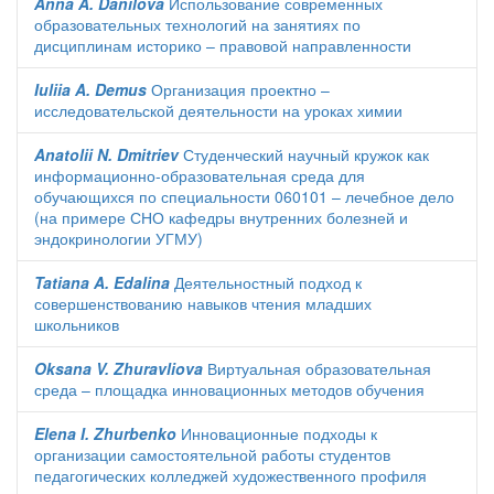
Anna A. Danilova
Использование современных
образовательных технологий на занятиях по
дисциплинам историко – правовой направленности
Iuliia A. Demus
Организация проектно –
исследовательской деятельности на уроках химии
Anatolii N. Dmitriev
Студенческий научный кружок как
информационно-образовательная среда для
обучающихся по специальности 060101 – лечебное дело
(на примере СНО кафедры внутренних болезней и
эндокринологии УГМУ)
Tatiana A. Edalina
Деятельностный подход к
совершенствованию навыков чтения младших
школьников
Oksana V. Zhuravliova
Виртуальная образовательная
среда – площадка инновационных методов обучения
Elena I. Zhurbenko
Инновационные подходы к
организации самостоятельной работы студентов
педагогических колледжей художественного профиля