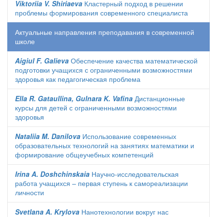
Viktoriia V. Shiriaeva
Кластерный подход в решении
проблемы формирования современного специалиста
Актуальные направления преподавания в современной
школе
Aigiul F. Galieva
Обеспечение качества математической
подготовки учащихся с ограниченными возможностями
здоровья как педагогическая проблема
Ella R. Gataullina, Gulnara K. Vafina
Дистанционные
курсы для детей с ограниченными возможностями
здоровья
Nataliia M. Danilova
Использование современных
образовательных технологий на занятиях математики и
формирование общеучебных компетенций
Irina A. Doshchinskaia
Научно-исследовательская
работа учащихся – первая ступень к самореализации
личности
Svetlana A. Krylova
Нанотехнологии вокруг нас