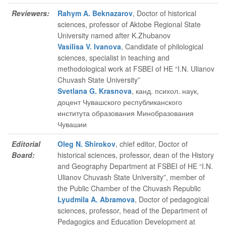
Reviewers:
Rahym A. Beknazarov
, Doctor of historical
sciences, professor of Aktobe Regional State
University named after K.Zhubanov
Vasilisa V. Ivanova
, Candidate of philological
sciences, specialist in teaching and
methodological work at FSBEI of HE “I.N. Ulianov
Chuvash State University”
Svetlana G. Krasnova
, канд. психол. наук,
доцент Чувашского республиканского
института образования Минобразования
Чувашии
Editorial
Oleg N. Shirokov
, chief editor
, Doctor of
Board:
historical sciences, professor, dean of the History
and Geography Department at FSBEI of HE “I.N.
Ulianov Chuvash State University”, member of
the Public Chamber of the Chuvash Republic
Lyudmila A. Abramova
, Doctor of pedagogical
sciences, professor, head of the Department of
Pedagogics and Education Development at