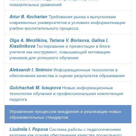
показательных уравнений
Artur B. Kocharian
Требования рынка к выпускникам
современных университетов в условиях информатизации
учебно-воспитательного процесса
Olga A. Merzlikina, Tatiana V. Borisova, Galina I.
Krasilnikova
Тестирование и презентации в блоге
учителя как инструмент, повышающий мотивацию
учеников для успешного обучения
Aleksandr I. Smirnov
Информационные технологии в
обеспечении качества и оценке результатов образования
Gulchachak M. Iusupova
Новые информационные
технологии обучения и профессиональная компетенция
педагога
Управление процессом внедрения и реализации новых
образовательных стандартов
Liudmila I. Popova
Система работы с педагогическими
кадрами как основа обеспечения качества дошкольного