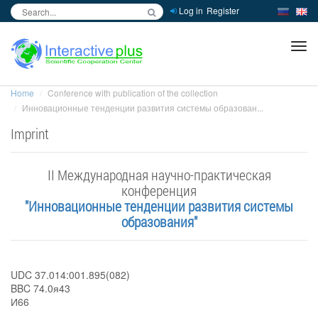
Log in
Register
inc
ра
Home
Conference with publication of the collection
Инновационные тенденции развития системы образован...
Imprint
II Международная научно-практическая
конференция
"Инновационные тенденции развития системы
образования"
UDC 37.014:001.895(082)
BBC 74.0я43
И66