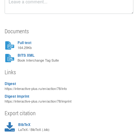
Documents
Full text
164.29Kb
BITS XML
Book Interchange Tag Suite
Links
Digest
https://interactive-plus.ru/en/action/78/info
Digest imprint
https://interactive-plus.ru/en/action/78/imprint
Export citation
BibTeX
LaTeX / BibTeX (.bib)