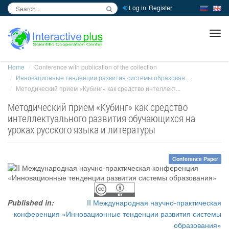
Log in
Register
inc
ра
Home
Conference with publication of the collection
Инновационные тенденции развития системы образован...
Методический прием «Кубинг» как средство интеллект...
Методический прием «Кубинг» как средство
интеллектуального развития обучающихся на
уроках русского языка и литературы
Conference Paper
Published in:
II Международная научно-практическая
конференция «Инновационные тенденции развития системы
образования»