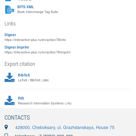
BITS XML
Book Interchange Tag Suite
Links
Digest
https://interactive-plus.ru/en/action/78/info
Digest imprint
https://interactive-plus.ru/en/action/78/imprint
Export citation
BibTeX
LaTeX / BibTeX (.bib)
RIS
Research Information Systems (.ris)
CONTACTS
428000, Cheboksary, ul. Grazhdanskaya, House 75