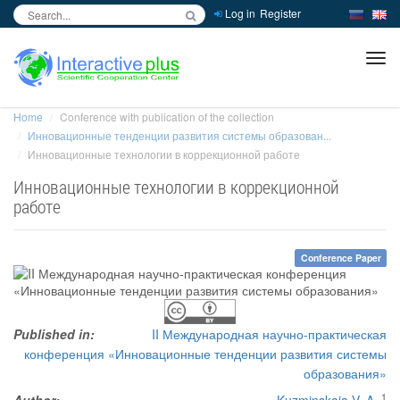
Log in
Register
inc
ра
Home
Conference with publication of the collection
Инновационные тенденции развития системы образован...
Инновационные технологии в коррекционной работе
Инновационные технологии в коррекционной
работе
Conference Paper
Published in:
II Международная научно-практическая
конференция «Инновационные тенденции развития системы
образования»
1