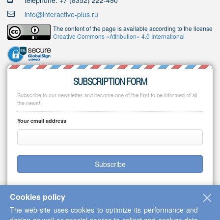
telephone: +7 (8352) 222-490
info@interactive-plus.ru
The content of the page is available according to the license
Creative Commons «Attribution» 4.0 International
SUBSCRIPTION FORM
Subscribe to our newsletter and become one of the first to be informed of all
the news!
Your email address
Subscribe
Cookies policy
The web-site uses cookies to optimize its performance and
Copyright © 2013-2026 Scientific Cooperation Center "Interactive Plus"