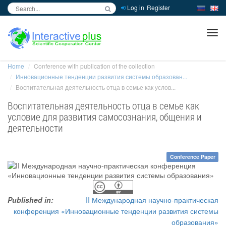
Log in
Register
inc
ра
Home
Conference with publication of the collection
Инновационные тенденции развития системы образован...
Воспитательная деятельность отца в семье как услов...
Воспитательная деятельность отца в семье как
условие для развития самосознания, общения и
деятельности
Conference Paper
Published in:
II Международная научно-практическая
конференция «Инновационные тенденции развития системы
образования»