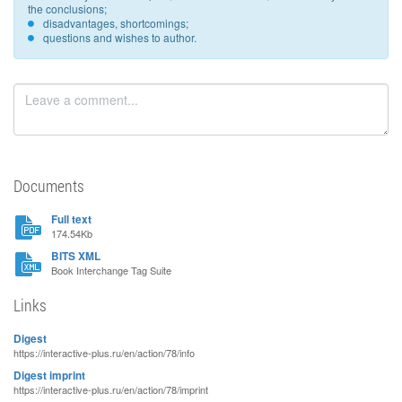
the conclusions;
disadvantages, shortcomings;
questions and wishes to author.
Documents
Full text
174.54Kb
BITS XML
Book Interchange Tag Suite
Links
Digest
https://interactive-plus.ru/en/action/78/info
Digest imprint
https://interactive-plus.ru/en/action/78/imprint