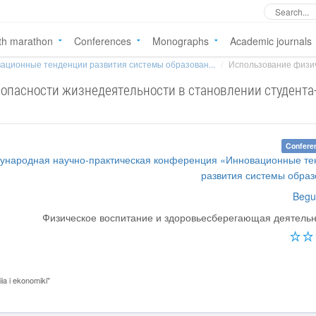
th marathon
Conferences
Monographs
Academic journals
ационные тенденции развития системы образован...
Использование физиче
опасности жизнедеятельности в становлении студента
Confere
дународная научно-практическая конференция «Инновационные т
развития системы обра
Begu
Физическое воспитание и здоровьесберегающая деятель
ia i ekonomiki"