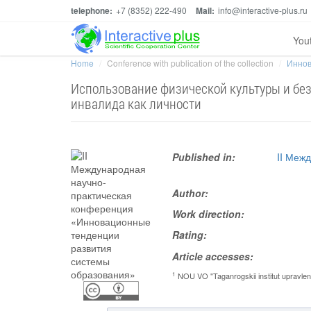
telephone:
+7 (8352) 222-490
Mail:
info@interactive-plus.ru
You
Home
Conference with publication of the collection
Иннов
Использование физической культуры и без
инвалида как личности
Published in:
II Меж
Author:
Work direction:
Rating:
Article accesses:
1
NOU VO "Taganrogskii institut upravleni