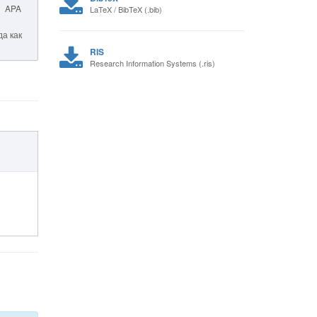
APA
LaTeX / BibTeX (.bib)
да как
RIS
Research Information Systems (.ris)