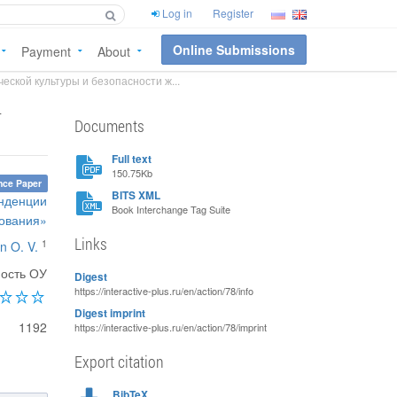
Log in
Register
Online Submissions
Payment
About
ской культуры и безопасности ж...
-
Documents
Full text
150.75Kb
nce Paper
BITS XML
енденции
Book Interchange Tag Suite
зования»
Links
1
n O. V.
ность ОУ
Digest
https://interactive-plus.ru/en/action/78/info
Digest imprint
1192
https://interactive-plus.ru/en/action/78/imprint
Export citation
BibTeX