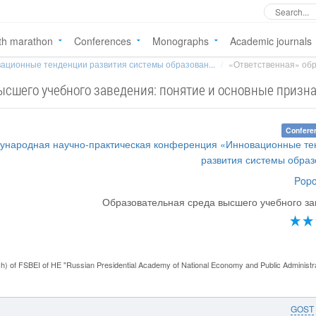
th marathon
Conferences
Monographs
Academic journals
ационные тенденции развития системы образован...
«Ответственная» обр
ысшего учебного заведения: понятие и основные призн
Confere
дународная научно-практическая конференция «Инновационные т
развития системы обра
Popo
Образовательная среда высшего учебного з
ch) of FSBEI of HE "Russian Presidential Academy of National Economy and Public Administr
GOST