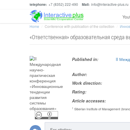
telephone:
+7 (8352) 222-490
Mail:
info@interactive-plus.ru
You
Home
Conference with publication of the collection
Иннов
«Ответственная» образовательная среда в
Published in:
II Меж
Author:
Work direction:
Rating:
Article accesses:
1
Siberian Institute of Management (bran
For citation: