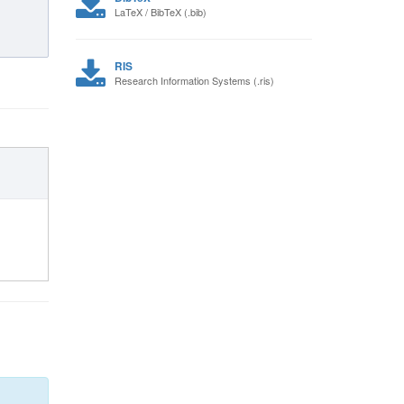
LaTeX / BibTeX (.bib)
RIS
Research Information Systems (.ris)