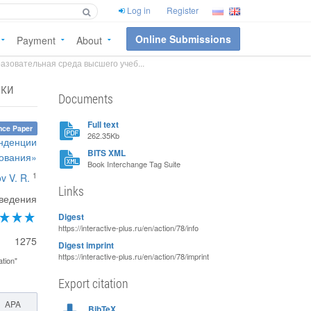
Log in
Register
Online Submissions
Payment
About
азовательная среда высшего учеб...
аки
Documents
Full text
nce Paper
262.35Kb
енденции
BITS XML
зования»
Book Interchange Tag Suite
1
v V. R.
Links
аведения
Digest
https://interactive-plus.ru/en/action/78/info
1275
Digest imprint
https://interactive-plus.ru/en/action/78/imprint
ation"
Export citation
APA
BibTeX