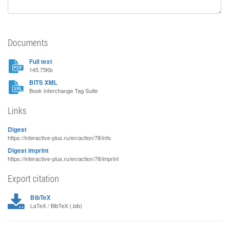
Documents
Full text
145.75Kb
BITS XML
Book Interchange Tag Suite
Links
Digest
https://interactive-plus.ru/en/action/78/info
Digest imprint
https://interactive-plus.ru/en/action/78/imprint
Export citation
BibTeX
LaTeX / BibTeX (.bib)