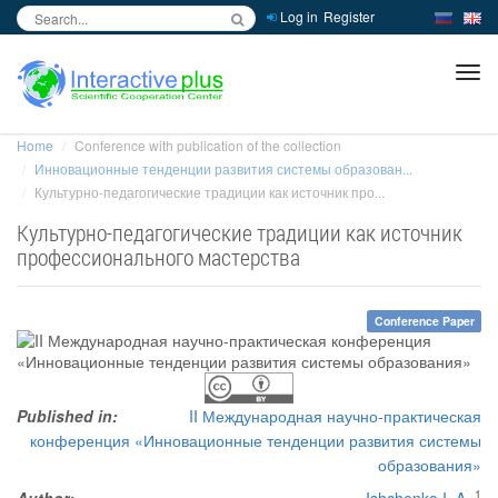
Log in
Register
inc
ра
Home
Conference with publication of the collection
Инновационные тенденции развития системы образован...
Культурно-педагогические традиции как источник про...
Культурно-педагогические традиции как источник
профессионального мастерства
Conference Paper
Published in:
II Международная научно-практическая
конференция «Инновационные тенденции развития системы
образования»
1