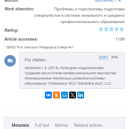
Author:
Ishchenko I. A.
Work direction:
Проблемы и перспективы подготовки
специалистов в системе начального и среднего
профессионального образования
Rating:
Article accesses:
1199
1
SBVEI "N.A. Nekrasov Pedagogical College №1"
GOST
APA
For citation:
Ishchenko I. A. (2014). Культурно-педагогические
традиции как источник профессионального мастерства.
Инновационные тенденции развития системы
образования
. Cheboksary: SCC "Interactive plus", LLC.
Metadata
Full text
Metrics
Related articles