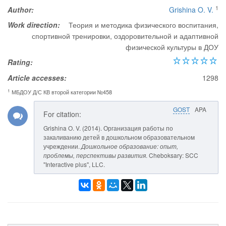
1
Author:
Grishina O. V.
Work direction:
Теория и методика физического воспитания,
спортивной тренировки, оздоровительной и адаптивной
физической культуры в ДОУ
Rating:
Article accesses:
1298
1
МБДОУ Д/С КВ второй категории №458
GOST
APA
For citation:
Grishina O. V. (2014). Организация работы по
закаливанию детей в дошкольном образовательном
учреждении.
Дошкольное образование: опыт,
проблемы, перспективы развития
. Cheboksary: SCC
"Interactive plus", LLC.