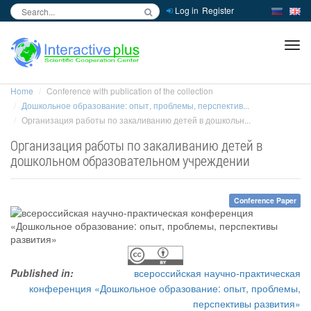
Log in
Register
inc
ра
Home
Conference with publication of the collection
Дошкольное образование: опыт, проблемы, перспектив...
Организация работы по закаливанию детей в дошкольн...
Организация работы по закаливанию детей в
дошкольном образовательном учреждении
Conference Paper
Published in:
всероссийская научно-практическая
конференция «Дошкольное образование: опыт, проблемы,
перспективы развития»