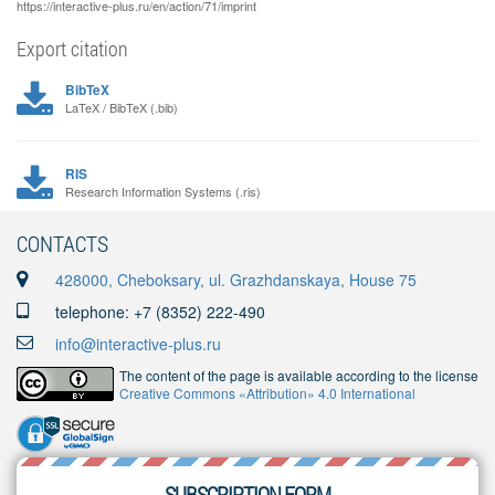
https://interactive-plus.ru/en/action/71/imprint
Export citation
BibTeX
LaTeX / BibTeX (.bib)
RIS
Research Information Systems (.ris)
CONTACTS
428000, Cheboksary, ul. Grazhdanskaya, House 75
telephone: +7 (8352) 222-490
info@interactive-plus.ru
The content of the page is available according to the license
Creative Commons «Attribution» 4.0 International
SUBSCRIPTION FORM