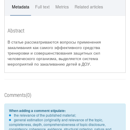
Metadata
Full text
Metrics
Related articles
Abstract
В статье рассматриваются вопросы применения
закаливания как самого эффективного средства
тренировки и совершенствования защитных сил
человеческого организма, выделяется система
мероприятий по закаливанию детей в ДОУ.
Comments(0)
When adding a comment stipulate:
the relevance of the published material;
general estimation (originality and relevance of the topic,
completeness, depth, comprehensiveness of topic disclosure,
consistency, coherence, evidence, structural ordering, nature and