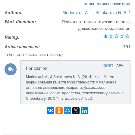
перспективы развития»
1
1
Authors:
Merinova I. A.
,
Shinkareva N. A.
Work direction:
Психолого-педагогические основы
дошкольного образования
Rating:
Article accesses:
1791
1
FSBEI of HE "Irkutsk State University"
GOST
APA
For citation:
Merinova I. A., & Shinkareva N. A. (2014). К проблеме
формирования качеств мужественности у мальчиков
старшего дошкольного возраста.
Дошкольное
образование: опыт, проблемы, перспективы развития
.
Cheboksary: SCC "Interactive plus", LLC.