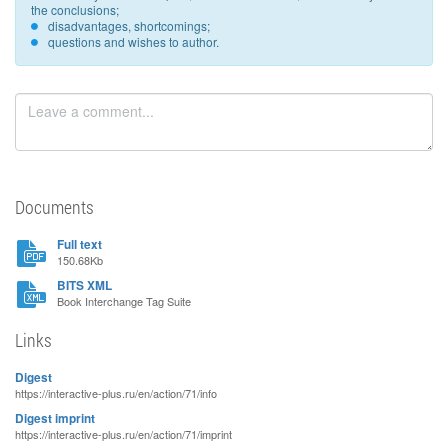
the conclusions;
disadvantages, shortcomings;
questions and wishes to author.
Documents
Full text
150.68Kb
BITS XML
Book Interchange Tag Suite
Links
Digest
https://interactive-plus.ru/en/action/71/info
Digest imprint
https://interactive-plus.ru/en/action/71/imprint