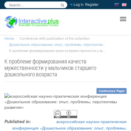
Log in
Register
inc
ра
Home
Conference with publication of the collection
Дошкольное образование: опыт, проблемы, перспектив...
К проблеме формирования качеств мужественности у м...
К проблеме формирования качеств
мужественности у мальчиков старшего
дошкольного возраста
Conference Paper
Published in:
всероссийская научно-практическая
конференция «Дошкольное образование: опыт, проблемы,