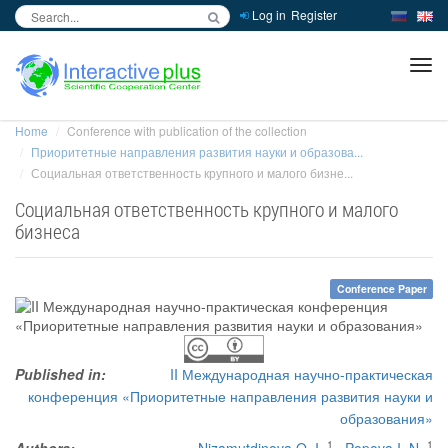
Log in
Register
inc
ра
Home
Conference with publication of the collection
Приоритетные направления развития науки и образова...
Социальная ответственность крупного и малого бизне...
Социальная ответственность крупного и малого
бизнеса
Conference Paper
Published in:
II Международная научно-практическая
конференция «Приоритетные направления развития науки и
образования»
1
1