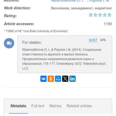
Authors:
Nizamutdinova O. I.
,
Popova I. N.
Work direction:
Экономика, менеджмент, маркетинг
Rating:
Article accesses:
1180
1
FSBEI of HE "Ural State University of Economics"
GOST
APA
For citation:
Nizamutdinova O. I., & Popova I. N. (2014). Социальная
ответственность крупного и малого бизнеса.
Приоритетные направления развития науки и
образования
, 175-177. Cheboksary: SCC "Interactive plus",
LLC.
Metadata
Full text
Metrics
Related articles