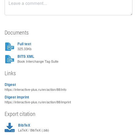
Documents
Full text
325.33Kb
BITS XML
Book Interchange Tag Suite
Links
Digest
https://interactive-plus.ru/en/action/88/info
Digest imprint
https://interactive-plus.ru/en/action/88/imprint
Export citation
BibTeX
LaTeX / BibTeX (.bib)