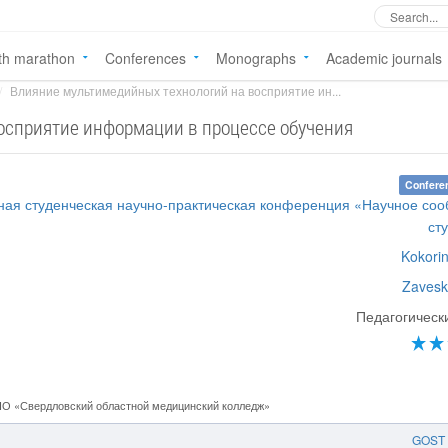
th marathon
Conferences
Monographs
Academic journals
Влияние мультимедийных технологий на восприятие ин...
осприятие информации в процессе обучения
Confere
ная студенческая научно-практическая конференция «Научное со
ст
Kokorin
Zavesk
Педагогическ
О «Свердловский областной медицинский колледж»
GOST