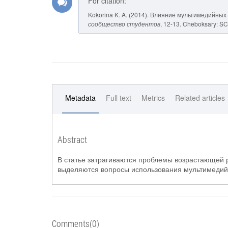
For citation:
Kokorina K. A. (2014). Влияние мультимедийны
сообщество студентов
, 12-13. Cheboksary: SCC
Metadata
Full text
Metrics
Related articles
Abstract
В статье затрагиваются проблемы возрастающей
выделяются вопросы использования мультимедийн
Comments(0)