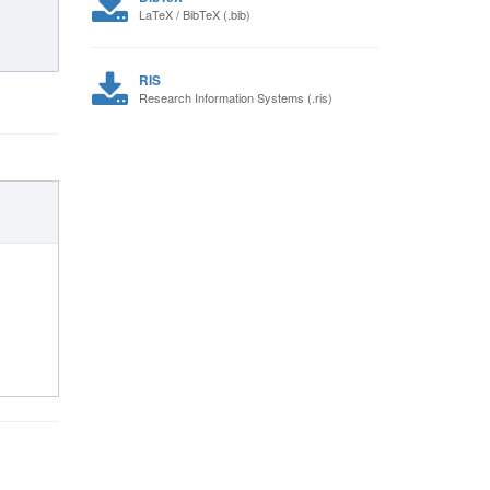
LaTeX / BibTeX (.bib)
RIS
Research Information Systems (.ris)