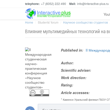
telephone:
+7 (8352) 222-490
Mail:
info@interactive-plus.ru
You
Home
Students' forum
Научное сообщество студентов
Влияние мультимедийных технологий на в
Published in:
II Международ
Author:
Scientific adviser:
Work direction:
Rating:
Article accesses:
1
Каменск-Уральский филиал ГБОУ СП