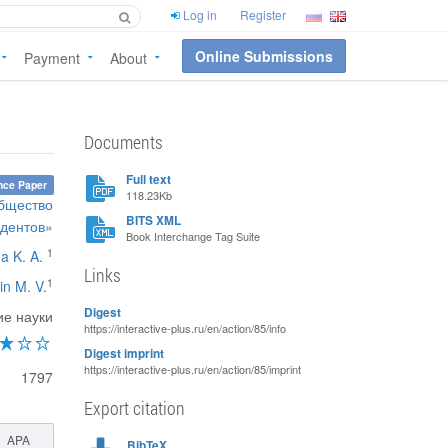
Log in
Register
Online Submissions
Payment
About
Documents
Full text
nce Paper
118.23Kb
общество
BITS XML
удентов»
Book Interchange Tag Suite
1
a K. A.
Links
1
in M. V.
Digest
ие науки
https://interactive-plus.ru/en/action/85/info
Digest imprint
https://interactive-plus.ru/en/action/85/imprint
1797
Export citation
APA
BibTeX