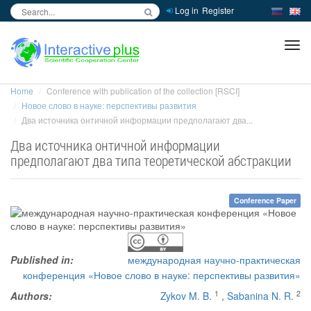
Log in
Register
inc
ра
Home
Conference with publication of the collection [RSCI]
Новое слово в науке: перспективы развития
Два источника онтичной информации предполагают два...
Два источника онтичной информации
предполагают два типа теоретической абстракции
Conference Paper
Published in:
международная научно-практическая
конференция «Новое слово в науке: перспективы развития»
1
2
Authors:
Zykov M. B.
,
Sabanina N. R.