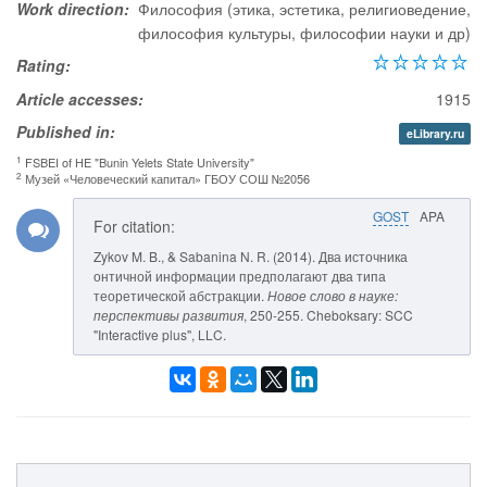
Work direction:
Философия (этика, эстетика, религиоведение,
философия культуры, философии науки и др)
Rating:
Article accesses:
1915
Published in:
eLibrary.ru
1
FSBEI of HE "Bunin Yelets State University"
2
Музей «Человеческий капитал» ГБОУ СОШ №2056
GOST
APA
For citation:
Zykov M. B., & Sabanina N. R. (2014). Два источника
онтичной информации предполагают два типа
теоретической абстракции.
Новое слово в науке:
перспективы развития
, 250-255. Cheboksary: SCC
"Interactive plus", LLC.