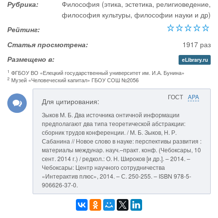
Рубрика:
Философия (этика, эстетика, религиоведение,
философия культуры, философии науки и др)
Рейтинг:
Статья просмотрена:
1917 раз
Размещено в:
eLibrary.ru
1
ФГБОУ ВО «Елецкий государственный университет им. И.А. Бунина»
2
Музей «Человеческий капитал» ГБОУ СОШ №2056
ГОСТ
APA
Для цитирования:
Зыков М. Б. Два источника онтичной информации
предполагают два типа теоретической абстракции:
сборник трудов конференции. / М. Б. Зыков, Н. Р.
Сабанина // Новое слово в науке: перспективы развития :
материалы междунар. науч.–практ. конф. (Чебоксары, 10
сент. 2014 г.) / редкол.: О. Н. Широков [и др.]. – 2014. –
Чебоксары: Центр научного сотрудничества
«Интерактив плюс», 2014. – С. 250-255. – ISBN 978-5-
906626-37-0.