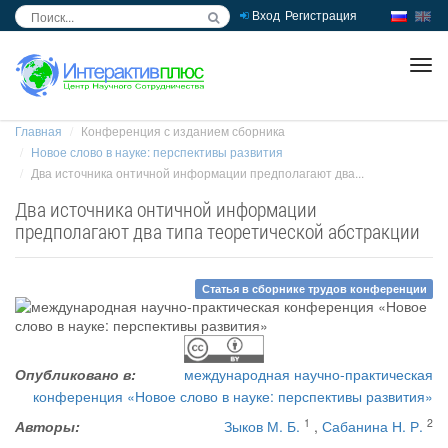
Вход
Регистрация
inc
ра
Главная
Конференция с изданием сборника
Новое слово в науке: перспективы развития
Два источника онтичной информации предполагают два...
Два источника онтичной информации
предполагают два типа теоретической абстракции
Статья в сборнике трудов конференции
Опубликовано в:
международная научно-практическая
конференция «Новое слово в науке: перспективы развития»
1
2
Авторы:
Зыков М. Б.
,
Сабанина Н. Р.