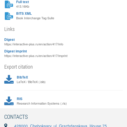
Full text
413.16Kb
BITS XML
Book Interchange Tag Suite
Links
Digest
https://interactive-plus.ru/en/action/417/info
Digest imprint
https://interactive-plus.ru/en/action/417/imprint
Export citation
BibTeX
LaTeX / BibTeX (.bib)
RIS
Research Information Systems (.ris)
CONTACTS
428000, Cheboksary, ul. Grazhdanskaya, House 75