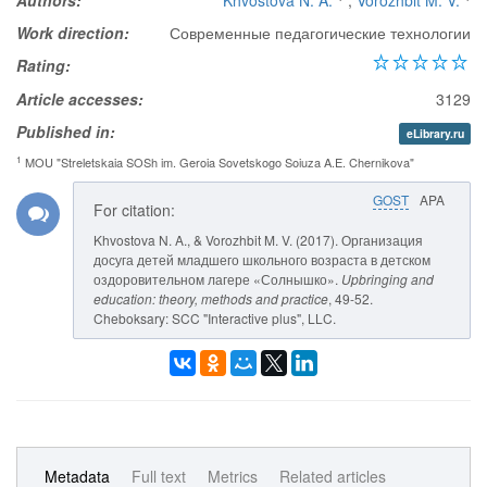
Authors:
Khvostova N. A.
,
Vorozhbit M. V.
Work direction:
Современные педагогические технологии
Rating:
Article accesses:
3129
Published in:
eLibrary.ru
1
MOU "Streletskaia SOSh im. Geroia Sovetskogo Soiuza A.E. Chernikova"
GOST
APA
For citation:
Khvostova N. A., & Vorozhbit M. V. (2017). Организация
досуга детей младшего школьного возраста в детском
оздоровительном лагере «Солнышко».
Upbringing and
education: theory, methods and practice
, 49-52.
Cheboksary: SCC "Interactive plus", LLC.
Metadata
Full text
Metrics
Related articles