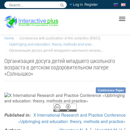
Log in
Register
inc
ра
Home
Conference with publication of the collection [RSCI]
Upbringing and education: theory, methods and prac...
Организация досуга детей младшего школьного возрас...
Организация досуга детей младшего школьного
возраста в детском оздоровительном лагере
«Солнышко»
Conference Paper
Published in:
X International Research and Practice Conference
«Upbringing and education: theory, methods and practice»
1
1