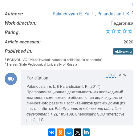
1
1
2
Authors:
Palanduzyan E. Yu.
,
Palanduzian I. K.
Work direction:
Педагогика
Rating:
Article accesses:
2020
Published in:
eLibrary.ru
1
FGKVOU VO "Mikhailovskaia voennaia artilleriiskaia akademiia"
2
Herzen State Pedagogical University of Russia
GOST
APA
For citation:
Palanduzian E. I., & Palanduzian I. K. (2017).
Профориентационная деятельность как необходимый
компонент комплексного обеспечения индивидуально-
личностного развития воспитанников детских домов (из
опыта работы).
Priority trends of science and education
development
, 1
(2), 185-188. Cheboksary: SCC "Interactive
plus", LLC.