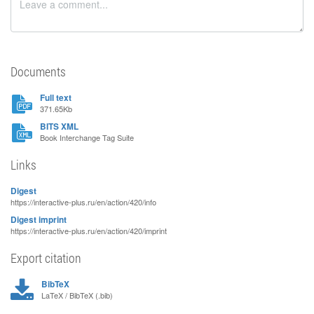
Documents
Full text
371.65Kb
BITS XML
Book Interchange Tag Suite
Links
Digest
https://interactive-plus.ru/en/action/420/info
Digest imprint
https://interactive-plus.ru/en/action/420/imprint
Export citation
BibTeX
LaTeX / BibTeX (.bib)