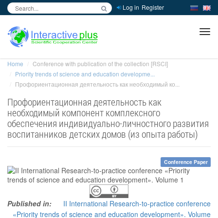
Log in
Register
inc
ра
Home
Conference with publication of the collection [RSCI]
Priority trends of science and education developme...
Профориентационная деятельность как необходимый ко...
Профориентационная деятельность как
необходимый компонент комплексного
обеспечения индивидуально-личностного развития
воспитанников детских домов (из опыта работы)
Conference Paper
Published in:
II International Research-to-practice conference
«Priority trends of science and education development». Volume