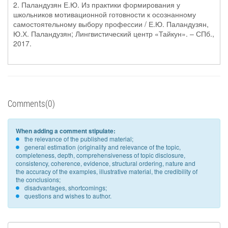
2. Паландузян Е.Ю. Из практики формирования у
школьников мотивационной готовности к осознанному
самостоятельному выбору профессии / Е.Ю. Паландузян,
Ю.Х. Паландузян; Лингвистический центр «Тайкун». – СПб.,
2017.
Comments(0)
When adding a comment stipulate:
the relevance of the published material;
general estimation (originality and relevance of the topic,
completeness, depth, comprehensiveness of topic disclosure,
consistency, coherence, evidence, structural ordering, nature and
the accuracy of the examples, illustrative material, the credibility of
the conclusions;
disadvantages, shortcomings;
questions and wishes to author.