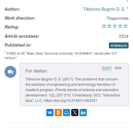
1
1
Author:
Tikhonov-Bugrov D. E.
Work direction:
Педагогика
Rating:
Article accesses:
2524
Published in:
eLibrary.ru
1
FSBEI of HE "Baltic State Technical University "VOENMEH" named after D.F.
Ustinov"
GOST
APA
For citation:
Tikhonov-Bugrov D. E. (2017). The problems that concern
the bachelor of engineering and technology transition in
master's program.
Priority trends of science and education
development
, 1
(2), 207-210. Cheboksary: SCC "Interactive
plus", LLC. https://doi.org/10.21661/r-463331