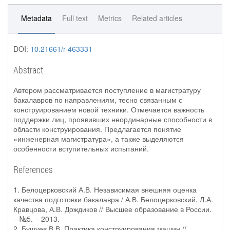
Metadata
Full text
Metrics
Related articles
DOI:
10.21661/r-463331
Abstract
Автором рассматривается поступление в магистратуру
бакалавров по направлениям, тесно связанным с
конструированием новой техники. Отмечается важность
поддержки лиц, проявивших неординарные способности в
области конструирования. Предлагается понятие
«инженерная магистратура», а также выделяются
особенности вступительных испытаний.
References
1. Белоцерковский А.В. Независимая внешняя оценка
качества подготовки бакалавра / А.В. Белоцерковский, Л.А.
Кравцова, А.В. Дождиков // Высшее образование в России.
– №5. – 2013.
2. Бушуев В.В. Практика конструирования машин //