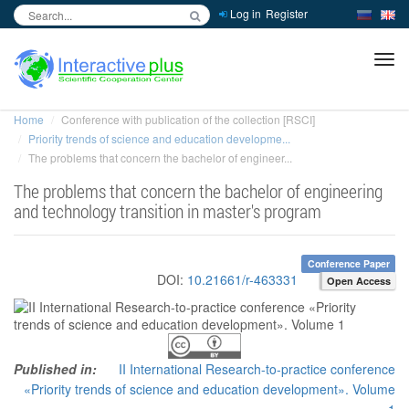
Log in
Register
inc
ра
Home
Conference with publication of the collection [RSCI]
Priority trends of science and education developme...
The problems that concern the bachelor of engineer...
The problems that concern the bachelor of engineering
and technology transition in master's program
Conference Paper
DOI:
10.21661/r-463331
Open Access
Published in:
II International Research-to-practice conference
«Priority trends of science and education development». Volume