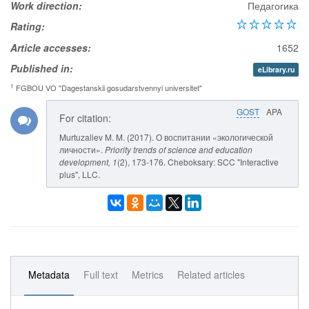
Work direction:
Педагогика
Rating:
Article accesses:
1652
Published in:
eLibrary.ru
1
FGBOU VO "Dagestanskii gosudarstvennyi universitet"
GOST
APA
For citation:
Murtuzaliev M. M. (2017). О воспитании «экологической
личности».
Priority trends of science and education
development
, 1
(2), 173-176. Cheboksary: SCC "Interactive
plus", LLC.
Metadata
Full text
Metrics
Related articles