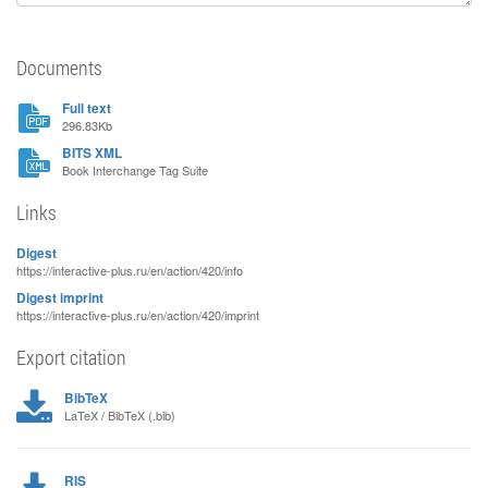
Documents
Full text
296.83Kb
BITS XML
Book Interchange Tag Suite
Links
Digest
https://interactive-plus.ru/en/action/420/info
Digest imprint
https://interactive-plus.ru/en/action/420/imprint
Export citation
BibTeX
LaTeX / BibTeX (.bib)
RIS