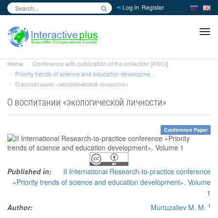
Log in
Register
inc
ра
Home
Conference with publication of the collection [RSCI]
Priority trends of science and education developme...
О воспитании «экологической личности»
О воспитании «экологической личности»
Conference Paper
Published in:
II International Research-to-practice conference
«Priority trends of science and education development». Volume
1
1
Author:
Murtuzaliev M. M.