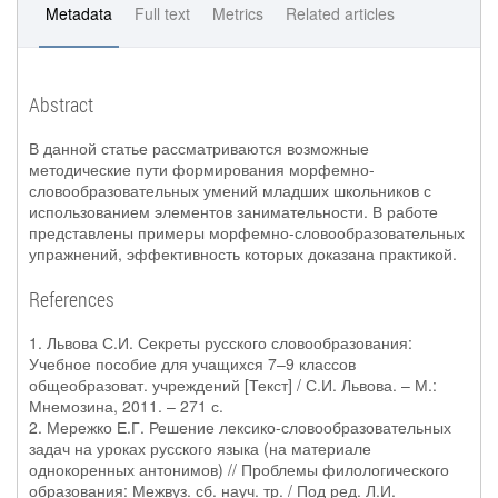
Metadata
Full text
Metrics
Related articles
Abstract
В данной статье рассматриваются возможные
методические пути формирования морфемно-
словообразовательных умений младших школьников с
использованием элементов занимательности. В работе
представлены примеры морфемно-словообразовательных
упражнений, эффективность которых доказана практикой.
References
1. Львова С.И. Секреты русского словообразования:
Учебное пособие для учащихся 7–9 классов
общеобразоват. учреждений [Текст] / С.И. Львова. – М.:
Мнемозина, 2011. – 271 с.
2. Мережко Е.Г. Решение лексико-словообразовательных
задач на уроках русского языка (на материале
однокоренных антонимов) // Проблемы филологического
образования: Межвуз. сб. науч. тр. / Под ред. Л.И.