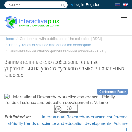
Log in
Register
inc
ра
Home
Conference with publication of the collection [RSCI]
Priority trends of science and education developme...
Занимательные словообразовательные упражнения на у...
Занимательные словообразовательные
упражнения на уроках русского языка в начальных
классах
Conference Paper
Published in:
II International Research-to-practice conference
«Priority trends of science and education development». Volume
1