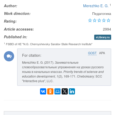
1
Author:
Merezhko E. G.
Work direction:
Педагогика
Rating:
Article accesses:
2994
Published in:
eLibrary.ru
1
FSBEI of HE "N.G. Chernyshevsky Saratov State Research Institute"
GOST
APA
For citation:
Merezhko E. G. (2017). Занимательные
словообразовательные упражнения на уроках русского
языка в начальных классах.
Priority trends of science and
education development
, 1
(2), 169-171. Cheboksary: SCC
"Interactive plus", LLC.