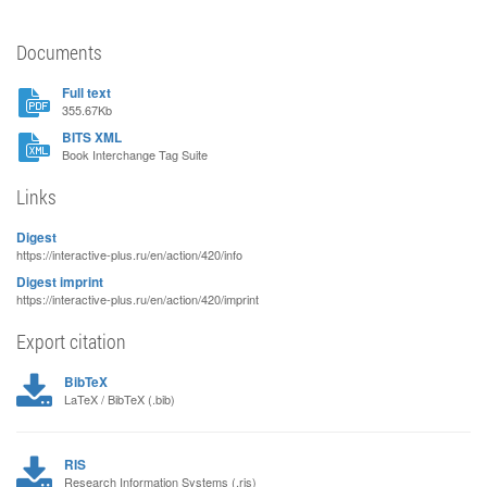
Documents
Full text
355.67Kb
BITS XML
Book Interchange Tag Suite
Links
Digest
https://interactive-plus.ru/en/action/420/info
Digest imprint
https://interactive-plus.ru/en/action/420/imprint
Export citation
BibTeX
LaTeX / BibTeX (.bib)
RIS
Research Information Systems (.ris)