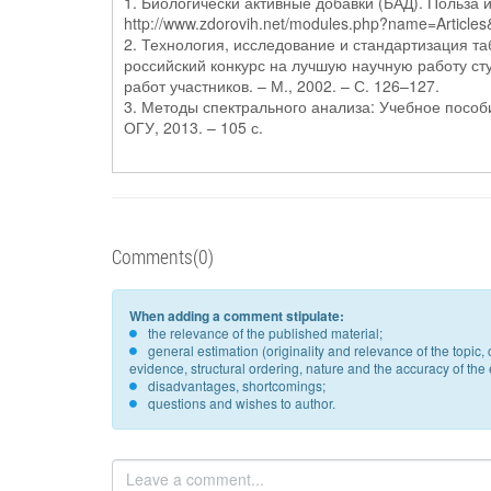
1. Биологически активные добавки (БАД). Польза 
http://www.zdorovih.net/modules.php?name=Articles
2. Технология, исследование и стандартизация т
российский конкурс на лучшую научную работу сту
работ участников. – М., 2002. – С. 126–127.
3. Методы спектрального анализа: Учебное пособие
ОГУ, 2013. – 105 с.
Comments(0)
When adding a comment stipulate:
the relevance of the published material;
general estimation (originality and relevance of the topi
evidence, structural ordering, nature and the accuracy of the e
disadvantages, shortcomings;
questions and wishes to author.