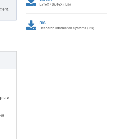
LaTeX / BibTeX (.bib)
pment
,
RIS
Research Information Systems (.ris)
тры и
ия.