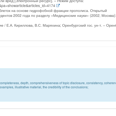
или вред [Электронный ресурс]. – Режим доступа:
&pa=showarticle&articles_id=4174
аблеток на основе гидрофобной фракции прополиса. Открытый
дентов 2002 года по разделу «Медицинские науки» (2002; Москва):
 / Е.А. Кириллова, В.С. Маряхина; Оренбургский гос. ун-т. – Орен
c, completeness, depth, comprehensiveness of topic disclosure, consistency, coheren
xamples, illustrative material, the credibility of the conclusions;