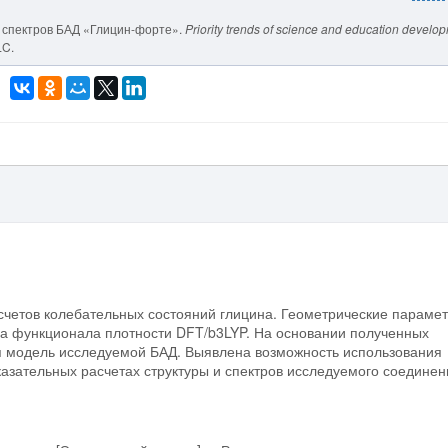
 и спектров БАД «Глицин-форте».
Priority trends of science and education develo
LC.
счетов колебательных состояний глицина. Геометрические параме
а функционала плотности DFT/b3LYP. На основании полученных
я модель исследуемой БАД. Выявлена возможность использования
зательных расчетах структуры и спектров исследуемого соединен