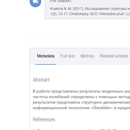
For citation:
Kuskina N. M. (2017). Исследование структуры
1
(2), 13-17. Cheboksary: SCC "Interactive plus", L
Metadata
Full text
Metrics
Related articles
Abstract
В работе представлены результаты модельных ра
частоты колебаний определены с помощью метод
результатов предложена структурно-динамическа
информационной технологии «Gaussian» в предска
References