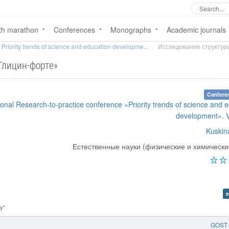
th marathon
Conferences
Monographs
Academic journals
Priority trends of science and education developme...
Исследование структуры
Глицин-форте»
Confere
tional Research-to-practice conference «Priority trends of science and 
development». 
Kuskin
Естественные науки (физические и химически
e
y"
GOST