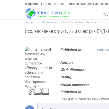
telephone:
+7 (8352) 222-490
Mail:
info@interactive-plus.ru
You
Home
Conference with publication of the collection [RSCI]
Исследование структуры и спектров БАД «
Published in:
II Interna
Author:
Work direction:
Rating:
Article accesses:
Published in:
1
FSBEI of HE "Astrakhan State Universit