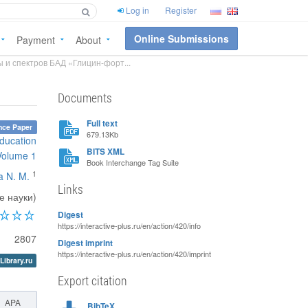
Log in
Register
Online Submissions
Payment
About
 и спектров БАД «Глицин-форт...
Documents
Full text
nce Paper
679.13Kb
education
BITS XML
Volume 1
Book Interchange Tag Suite
1
a N. M.
Links
е науки)
Digest
https://interactive-plus.ru/en/action/420/info
2807
Digest imprint
https://interactive-plus.ru/en/action/420/imprint
Library.ru
Export citation
APA
BibTeX