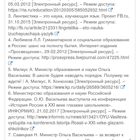
05.03.2012 [Электронный ресурс]. – Режим доступа:
https://ria.ru/education/20120305/585052932.html
3. Лингвистика – это наука, изучающая язык. Проект FB.ru,
31.10.2015 [Электронный ресурс]. – Режим доступа:
http://fb.ru/article/212331/lingvistika---eto-nauka-
izuchayuschaya-yazyik
4. Любимов Л.Л. Гуманитарное и социальное образование
в России: шанс на полноту бытия. Интернет-издание
«Просвещение», 29.02.2012 [Электронный ресурс]. –
Режим доступа: http://prosvpress.livejournal.com/47225.html
5. Милкус А. Министр образования и науки Ольга
Васильева: В школе будем наводить порядок. Полумер не
ждите! / А. Милкус, К. Конюхова [Электронный ресурс]. –
Режим доступа: https://www.kp.ru/daily/26589/3605216/
6. Министерство образования и науки Российской
Федерации. О.Ю. Васильева выступила на конференции
«История России в XXI веке глазами школьников».
ИНФОРМИО, 21.02.2017 [Электронный ресурс]. – Режим
доступа: http://www.informio.ru/news/id13421/OYU-Vasileva-
vystupila-na-konferencii-Istorija-Rossii-v-XXI-veke-glazami-
shkolnikov
7. Савицкая Н. Министр Ольга Васильева – за возврат к