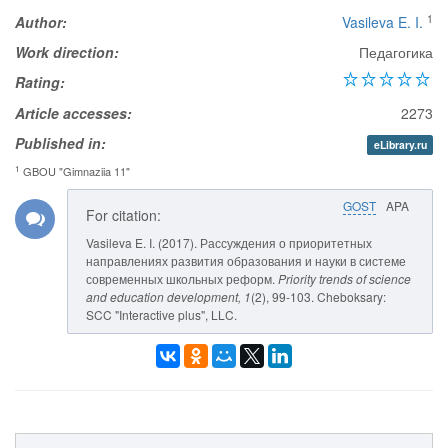
1
Author:
Vasileva E. I.
Work direction:
Педагогика
Rating:
Article accesses:
2273
Published in:
eLibrary.ru
1
GBOU "Gimnaziia 11"
GOST
APA
For citation:
Vasileva E. I. (2017). Рассуждения о приоритетных
направлениях развития образования и науки в системе
современных школьных реформ.
Priority trends of science
and education development
, 1
(2), 99-103. Cheboksary:
SCC "Interactive plus", LLC.