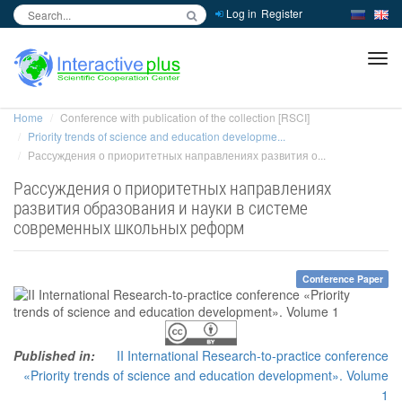
Log in
Register
inc
ра
Home
Conference with publication of the collection [RSCI]
Priority trends of science and education developme...
Рассуждения о приоритетных направлениях развития о...
Рассуждения о приоритетных направлениях
развития образования и науки в системе
современных школьных реформ
Conference Paper
Published in:
II International Research-to-practice conference
«Priority trends of science and education development». Volume
1