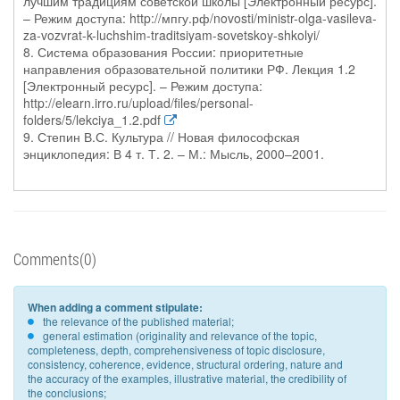
лучшим традициям советской школы [Электронный ресурс].
– Режим доступа: http://мпгу.рф/novosti/ministr-olga-vasileva-
za-vozvrat-k-luchshim-traditsiyam-sovetskoy-shkolyi/
8. Система образования России: приоритетные
направления образовательной политики РФ. Лекция 1.2
[Электронный ресурс]. – Режим доступа:
http://elearn.irro.ru/upload/files/personal-
folders/5/lekciya_1.2.pdf
9. Степин В.С. Культура // Новая философская
энциклопедия: В 4 т. Т. 2. – М.: Мысль, 2000–2001.
Comments(0)
When adding a comment stipulate:
the relevance of the published material;
general estimation (originality and relevance of the topic,
completeness, depth, comprehensiveness of topic disclosure,
consistency, coherence, evidence, structural ordering, nature and
the accuracy of the examples, illustrative material, the credibility of
the conclusions;