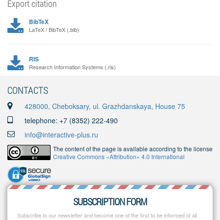
Export citation
BibTeX
LaTeX / BibTeX (.bib)
RIS
Research Information Systems (.ris)
CONTACTS
428000, Cheboksary, ul. Grazhdanskaya, House 75
telephone: +7 (8352) 222-490
info@interactive-plus.ru
The content of the page is available according to the license
Creative Commons «Attribution» 4.0 International
SUBSCRIPTION FORM
Subscribe to our newsletter and become one of the first to be informed of all