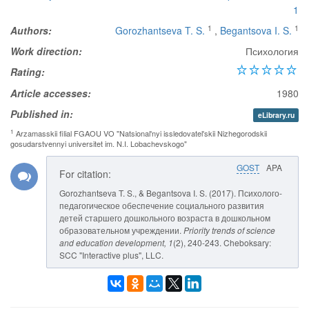
1
1
1
Authors:
Gorozhantseva T. S.
,
Begantsova I. S.
Work direction:
Психология
Rating:
Article accesses:
1980
Published in:
eLibrary.ru
1
Arzamasskii filial FGAOU VO "Natsional'nyi issledovatel'skii Nizhegorodskii
gosudarstvennyi universitet im. N.I. Lobachevskogo"
GOST
APA
For citation:
Gorozhantseva T. S., & Begantsova I. S. (2017). Психолого-
педагогическое обеспечение социального развития
детей старшего дошкольного возраста в дошкольном
образовательном учреждении.
Priority trends of science
and education development
, 1
(2), 240-243. Cheboksary:
SCC "Interactive plus", LLC.