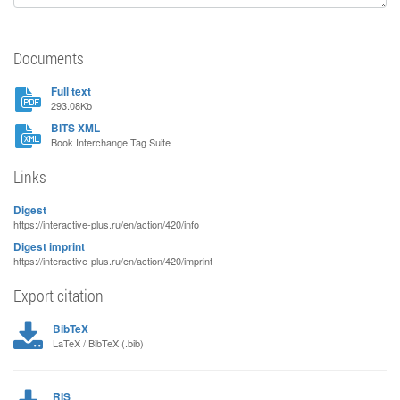
Documents
Full text
293.08Kb
BITS XML
Book Interchange Tag Suite
Links
Digest
https://interactive-plus.ru/en/action/420/info
Digest imprint
https://interactive-plus.ru/en/action/420/imprint
Export citation
BibTeX
LaTeX / BibTeX (.bib)
RIS