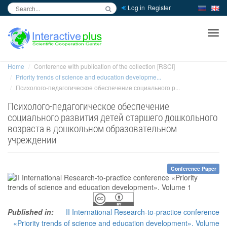
Log in
Register
inc
ра
Home
Conference with publication of the collection [RSCI]
Priority trends of science and education developme...
Психолого-педагогическое обеспечение социального р...
Психолого-педагогическое обеспечение
социального развития детей старшего дошкольного
возраста в дошкольном образовательном
учреждении
Conference Paper
Published in:
II International Research-to-practice conference
«Priority trends of science and education development». Volume