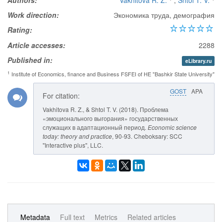
Authors:
Vakhitova R. Z.
,
Shtol T. V.
Work direction:
Экономика труда, демография
Rating:
Article accesses:
2288
Published in:
eLibrary.ru
1
Institute of Economics, finance and Business FSFEI of HE "Bashkir State University"
GOST
APA
For citation:
Vakhitova R. Z., & Shtol T. V. (2018). Проблема
«эмоционального выгорания» государственных
служащих в адаптационный период.
Economic science
today: theory and practice
, 90-93. Cheboksary: SCC
"Interactive plus", LLC.
Metadata
Full text
Metrics
Related articles