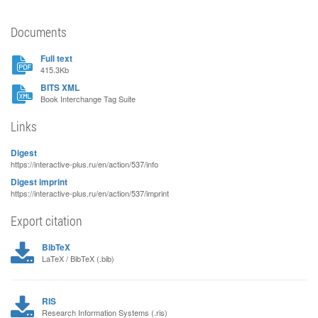
Documents
Full text
415.3Kb
BITS XML
Book Interchange Tag Suite
Links
Digest
https://interactive-plus.ru/en/action/537/info
Digest imprint
https://interactive-plus.ru/en/action/537/imprint
Export citation
BibTeX
LaTeX / BibTeX (.bib)
RIS
Research Information Systems (.ris)