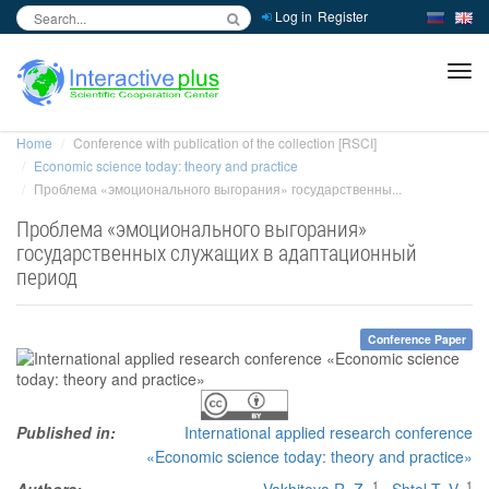
Log in
Register
inc
ра
Home
Conference with publication of the collection [RSCI]
Economic science today: theory and practice
Проблема «эмоционального выгорания» государственны...
Проблема «эмоционального выгорания»
государственных служащих в адаптационный
период
Conference Paper
Published in:
International applied research conference
«Economic science today: theory and practice»
1
1