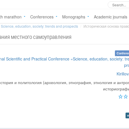
th marathon
Conferences
Monographs
Academic journals
Science, education, society: trends and prospects
Историческая основа право
ания местного самоуправления
Confere
onal Scientific and Practical Conference «Science, education, society: t
pr
Kirillo
стория и политология (археология, этнография, этнология и антро
историографи
e