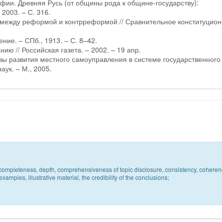
фии. Древняя Русь (от общины рода к общине-государству):
2003. – С. 316.
 между реформой и контрреформой // Сравнительное конституцио
ние. – СПб., 1913. – С. 8–42.
 // Российская газета. – 2002. – 19 апр.
вы развития местного самоуправления в системе государственного
аук. – М., 2005.
c, completeness, depth, comprehensiveness of topic disclosure, consistency, coheren
xamples, illustrative material, the credibility of the conclusions;