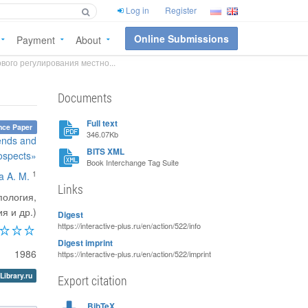
Log in
Register
Online Submissions
Payment
About
вого регулирования местно...
Documents
Full text
nce Paper
346.07Kb
rends and
BITS XML
ospects»
Book Interchange Tag Suite
1
va A. M.
Links
пология,
я и др.)
Digest
https://interactive-plus.ru/en/action/522/info
Digest imprint
1986
https://interactive-plus.ru/en/action/522/imprint
Library.ru
Export citation
BibTeX