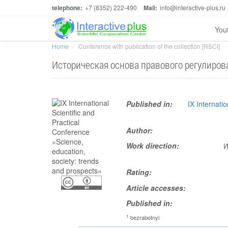
telephone:
+7 (8352) 222-490
Mail:
info@interactive-plus.ru
You
Home
Conference with publication of the collection [RSCI]
Историческая основа правового регулиров
Published in:
IX Internati
Author:
Work direction:
И
Rating:
Article accesses:
Published in:
1
bezrabotnyi