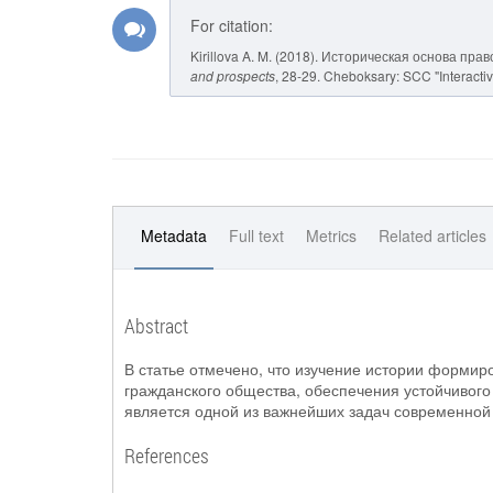
For citation:
Kirillova A. M. (2018). Историческая основа п
and prospects
, 28-29. Cheboksary: SCC "Interactiv
Metadata
Full text
Metrics
Related articles
Abstract
В статье отмечено, что изучение истории формир
гражданского общества, обеспечения устойчивого
является одной из важнейших задач современной 
References