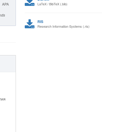
APA
LaTeX / BibTeX (.bib)
ends
RIS
Research Information Systems (.ris)
тия