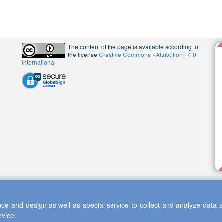
The content of the page is available according to
the license
Creative Commons «Attribution» 4.0
International
ce and design as well as special service to collect and analyze data a
rvice.
 2013-2026 Scientific Cooperation Center "Interactive Plus"