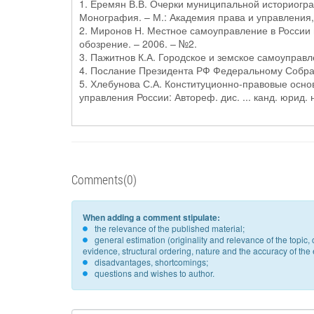
1. Еремян В.В. Очерки муниципальной историогра
Монография. – М.: Академия права и управления, 
2. Миронов Н. Местное самоуправление в России
обозрение. – 2006. – №2.
3. Пажитнов К.А. Городское и земское самоуправле
4. Послание Президента РФ Федеральному Собранию
5. Хлебунова С.А. Конституционно-правовые осно
управления России: Автореф. дис. ... канд. юрид. н
Comments(0)
When adding a comment stipulate:
the relevance of the published material;
general estimation (originality and relevance of the topi
evidence, structural ordering, nature and the accuracy of the e
disadvantages, shortcomings;
questions and wishes to author.