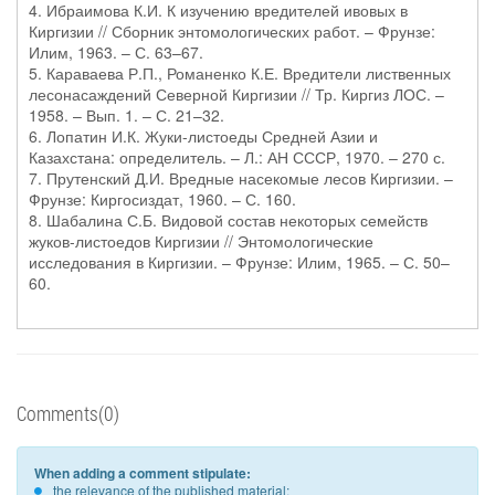
4. Ибраимова К.И. К изучению вредителей ивовых в
Киргизии // Сборник энтомологических работ. – Фрунзе:
Илим, 1963. – С. 63–67.
5. Караваева Р.П., Романенко К.Е. Вредители лиственных
лесонасаждений Северной Киргизии // Тр. Киргиз ЛОС. –
1958. – Вып. 1. – С. 21–32.
6. Лопатин И.К. Жуки-листоеды Средней Азии и
Казахстана: определитель. – Л.: АН СССР, 1970. – 270 с.
7. Прутенский Д.И. Вредные насекомые лесов Киргизии. –
Фрунзе: Киргосиздат, 1960. – С. 160.
8. Шабалина С.Б. Видовой состав некоторых семейств
жуков-листоедов Киргизии // Энтомологические
исследования в Киргизии. – Фрунзе: Илим, 1965. – С. 50–
60.
Comments(0)
When adding a comment stipulate:
the relevance of the published material;