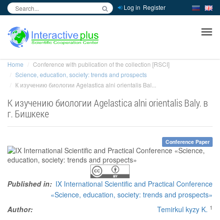
Log in
Register
inc
ра
Home
Conference with publication of the collection [RSCI]
Science, education, society: trends and prospects
К изучению биологии Agelastica alni orientalis Bal...
К изучению биологии Agelastica alni orientalis Baly. в
г. Бишкеке
Conference Paper
Published in:
IX International Scientific and Practical Conference
«Science, education, society: trends and prospects»
1
Author:
Temirkul kyzy K.