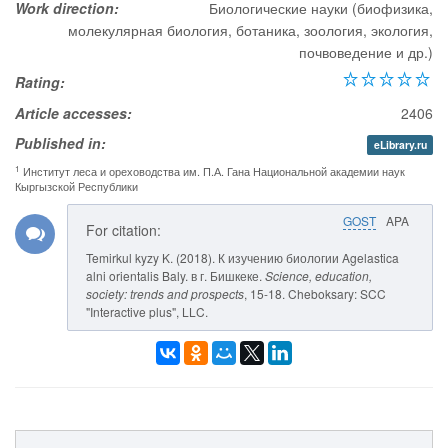
Work direction:
Биологические науки (биофизика,
молекулярная биология, ботаника, зоология, экология,
почвоведение и др.)
Rating:
Article accesses:
2406
Published in:
eLibrary.ru
1
Институт леса и ореховодства им. П.А. Гана Национальной академии наук
Кыргызской Республики
GOST
APA
For citation:
Temirkul kyzy K. (2018). К изучению биологии Agelastica
alni orientalis Baly. в г. Бишкеке.
Science, education,
society: trends and prospects
, 15-18. Cheboksary: SCC
"Interactive plus", LLC.