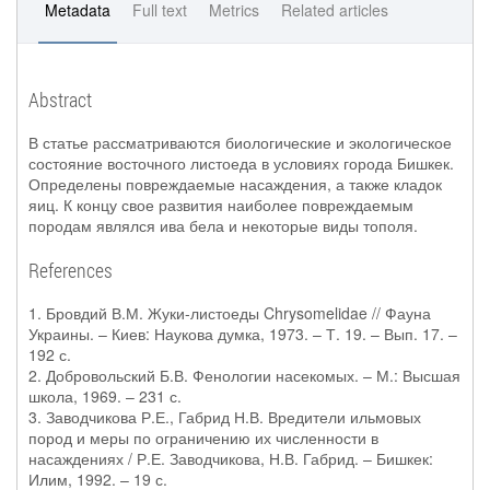
Metadata
Full text
Metrics
Related articles
Abstract
В статье рассматриваются биологические и экологическое
состояние восточного листоеда в условиях города Бишкек.
Определены повреждаемые насаждения, а также кладок
яиц. К концу свое развития наиболее повреждаемым
породам являлся ива бела и некоторые виды тополя.
References
1. Бровдий В.М. Жуки-листоеды Chrysomelidae // Фауна
Украины. – Киев: Наукова думка, 1973. – Т. 19. – Вып. 17. –
192 с.
2. Добровольский Б.В. Фенологии насекомых. – М.: Высшая
школа, 1969. – 231 с.
3. Заводчикова Р.Е., Габрид Н.В. Вредители ильмовых
пород и меры по ограничению их численности в
насаждениях / Р.Е. Заводчикова, Н.В. Габрид. – Бишкек:
Илим, 1992. – 19 с.