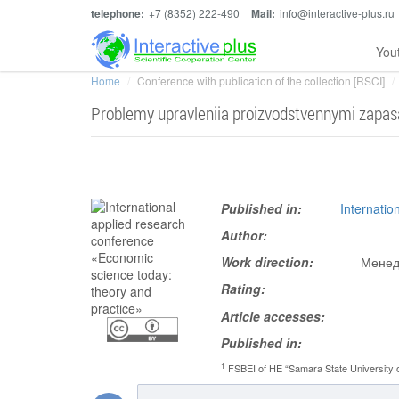
telephone:
+7 (8352) 222-490
Mail:
info@interactive-plus.ru
You
Home
Conference with publication of the collection [RSCI]
Problemy upravleniia proizvodstvennymi zapa
Published in:
Internatio
Author:
Work direction:
Менед
Rating:
Article accesses:
Published in:
1
FSBEI of HE “Samara State University 