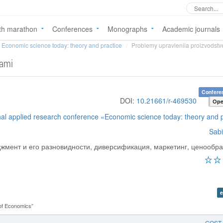
th marathon
Conferences
Monographs
Academic journals
Economic science today: theory and practice
Problemy upravleniia proizvodst
sami
Confere
DOI:
10.21661/r-469530
Ope
nal applied research conference «Economic science today: theory and 
Sabi
жмент и его разновидности, диверсификация, маркетинг, ценообр
e
of Economics”
GOST