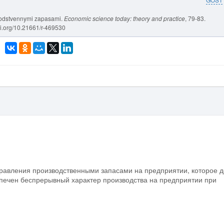
zvodstvennymi zapasami.
Economic science today: theory and practice
, 79-83.
oi.org/10.21661/r-469530
правления производственными запасами на предприятии, которое 
спечен беспрерывный характер производства на предприятии при