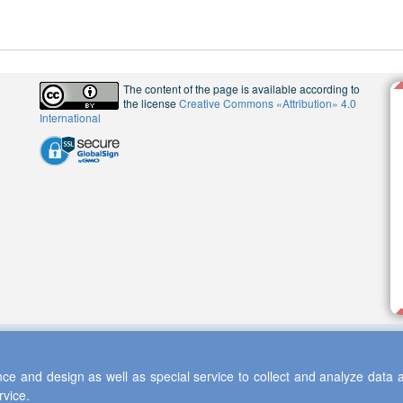
The content of the page is available according to
the license
Creative Commons «Attribution» 4.0
International
ce and design as well as special service to collect and analyze data a
rvice.
 2013-2026 Scientific Cooperation Center "Interactive Plus"