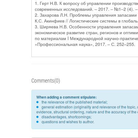
1. Герт Н.В. К вопросу об управлении производст
современных исследований. – 2017. – №1–2 (4). –
2. Захарова Л.Н. Проблемы управления запасами в
К.С. Акинфиев // Логистические системы в глобаль
3. Ширяева Н.В. Особенности управления запасами
экономическое развитие стран, регионов и оптими
по материалам I Международной научно-практичес
«Профессиональная наука», 2017. – С. 252–255.
Comments(0)
When adding a comment stipulate:
the relevance of the published material;
general estimation (originality and relevance of the topi
evidence, structural ordering, nature and the accuracy of the e
disadvantages, shortcomings;
questions and wishes to author.