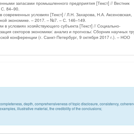
венными запасами промышленного предприятия [Текст] // Вестник
 С. 84–90.
 современных условиях [Текст] / Л.Н. Захарова, Н.А. Аксеновская,
ной экономике. – 2017. – №7. – С. 146–149.
 в условиях хозяйствующего субъекта [Текст] // Социально-
зация секторов экономики: анализ и прогнозы: Сборник научных тр
кой конференции (г. Санкт-Петербург, 9 октября 2017 г.). – НОО
c, completeness, depth, comprehensiveness of topic disclosure, consistency, coheren
xamples, illustrative material, the credibility of the conclusions;