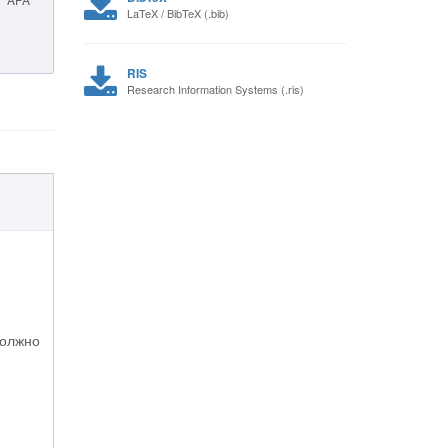
LaTeX / BibTeX (.bib)
RIS
Research Information Systems (.ris)
должно