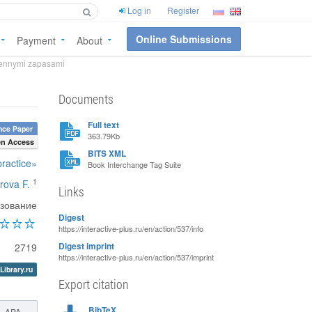
Log in
Register
Online Submissions
Payment
About
vennymi zapasami
Documents
Full text
nce Paper
363.79Kb
n Access
BITS XML
practice»
Book Interchange Tag Suite
1
rova F.
Links
азование
Digest
https://interactive-plus.ru/en/action/537/info
2719
Digest imprint
https://interactive-plus.ru/en/action/537/imprint
Library.ru
Export citation
BibTeX
APA