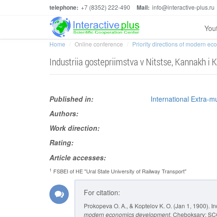
telephone:
+7 (8352) 222-490
Mail:
info@interactive-plus.ru
You
Home
Online conference
Priority directions of modern e
Industriia gostepriimstva v Nitstse, Kannakh i
Published in:
International Extra-m
Authors:
Work direction:
Rating:
Article accesses:
1
FSBEI of HE "Ural State University of Railway Transport"
For citation:
Prokopeva O. A., & Koptelov K. O. (Jan 1, 1900). I
modern economics development
. Cheboksary: SCC 