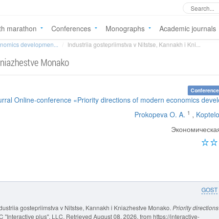
th marathon
Conferences
Monographs
Academic journals
conomics developmen...
Industriia gostepriimstva v Nitstse, Kannakh i Kni...
 Kniazhestve Monako
Conference
urral Online-conference «Priority directions of modern economics dev
1
Prokopeva O. A.
,
Koptelo
Экономическа
GOST
ndustriia gostepriimstva v Nitstse, Kannakh i Kniazhestve Monako.
Priority directions
"Interactive plus", LLC. Retrieved August 08, 2026, from https://interactive-