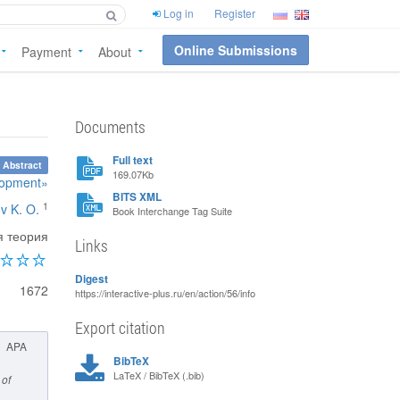
Log in
Register
Online Submissions
Payment
About
Documents
Full text
 Abstract
169.07Kb
elopment»
BITS XML
1
v K. O.
Book Interchange Tag Suite
я теория
Links
Digest
1672
https://interactive-plus.ru/en/action/56/info
Export citation
APA
BibTeX
LaTeX / BibTeX (.bib)
 of