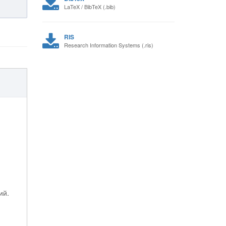
LaTeX / BibTeX (.bib)
RIS
Research Information Systems (.ris)
ий.