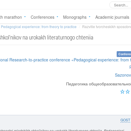
th marathon
Conferences
Monographs
Academic journals
Pedagogical experience: from theory to practice
Razvitie tvorcheskikh sposobno
hkol'nikov na urokakh literaturnogo chteniia
Confere
tional Research-to-practice conference «Pedagogical experience: from 
Sazonov
Педагогика общеобразовательн
GOST
obnostei mladshikh shkol'nikov na urokakh literaturnogo chteniia.
Pedagogical