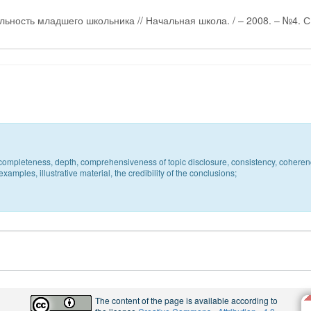
льность младшего школьника // Начальная школа. / – 2008. – №4. С.
c, completeness, depth, comprehensiveness of topic disclosure, consistency, coheren
xamples, illustrative material, the credibility of the conclusions;
The content of the page is available according to