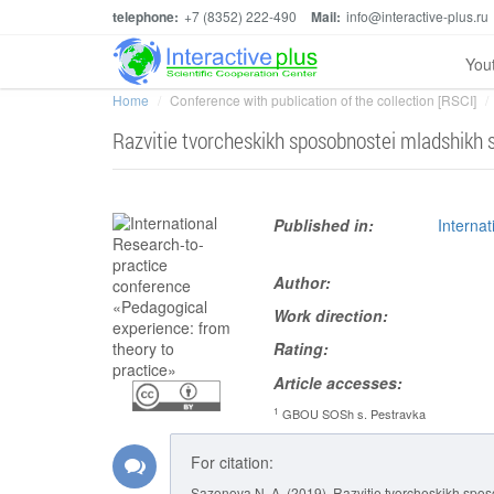
telephone:
+7 (8352) 222-490
Mail:
info@interactive-plus.ru
You
Home
Conference with publication of the collection [RSCI]
Razvitie tvorcheskikh sposobnostei mladshikh s
Published in:
Interna
Author:
Work direction:
Rating:
Article accesses:
1
GBOU SOSh s. Pestravka
For citation:
Sazonova N. A. (2019). Razvitie tvorcheskikh spos