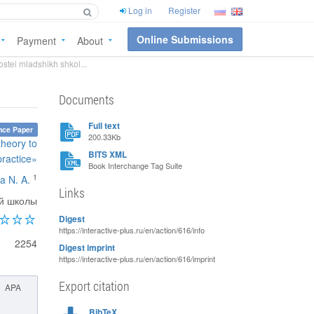
Log in
Register
Online Submissions
Payment
About
stei mladshikh shkol...
Documents
Full text
nce Paper
200.33Kb
theory to
BITS XML
practice»
Book Interchange Tag Suite
1
a N. A.
Links
ой школы
Digest
https://interactive-plus.ru/en/action/616/info
2254
Digest imprint
https://interactive-plus.ru/en/action/616/imprint
Export citation
APA
BibTeX