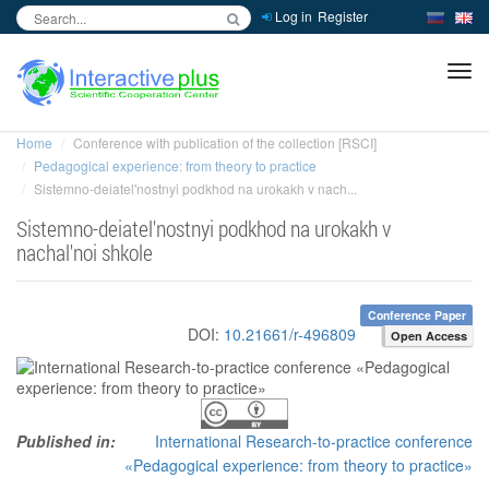
Log in
Register
inc
ра
Home
Conference with publication of the collection [RSCI]
Pedagogical experience: from theory to practice
Sistemno-deiatel'nostnyi podkhod na urokakh v nach...
Sistemno-deiatel'nostnyi podkhod na urokakh v
nachal'noi shkole
Conference Paper
DOI:
10.21661/r-496809
Open Access
Published in:
International Research-to-practice conference
«Pedagogical experience: from theory to practice»