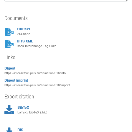
Documents
Full text
214.84Kb
BITS XML
Book Interchange Tag Suite
Links
Digest
https://interactive-plus.ru/en/action/616/info
Digest imprint
https://interactive-plus.ru/en/action/616/imprint
Export citation
BibTeX
LaTeX / BibTeX (.bib)
RIS