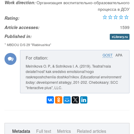
Work direction:
Организация воспитательно-образовательного
процесса в ДОУ
Rating:
Article accesses:
1599
Published in:
eLibrary.ru
1
MBDOU D/S 29 "Riabinushka"
GOST
APA
For citation:
Melnikova O. P., & Sotnikova I. A. (2019). Teatral'naia
deiatel'nost' kak sredstvo emotsional'nogo
raskreposhcheniia doshkol'nikov.
Educational environment
today: development strategy
, 201-202. Cheboksary: SCC
"Interactive plus", LLC.
Metadata
Full text
Metrics
Related articles