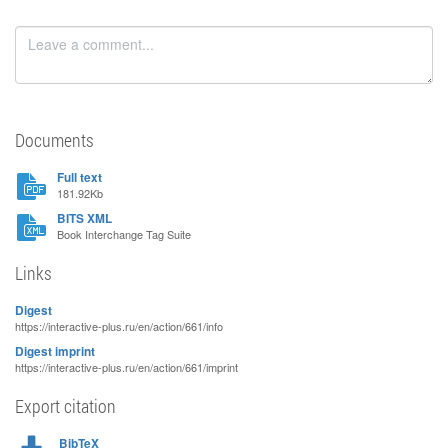
Documents
Full text
181.92Kb
BITS XML
Book Interchange Tag Suite
Links
Digest
https://interactive-plus.ru/en/action/661/info
Digest imprint
https://interactive-plus.ru/en/action/661/imprint
Export citation
BibTeX