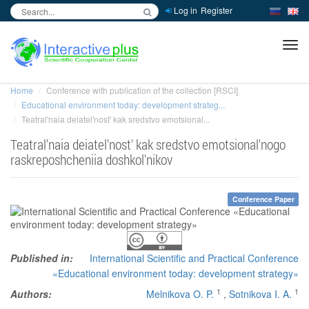
Log in
Register
inc
ра
Home
Conference with publication of the collection [RSCI]
Educational environment today: development strateg...
Teatral'naia deiatel'nost' kak sredstvo emotsional...
Teatral'naia deiatel'nost' kak sredstvo emotsional'nogo
raskreposhcheniia doshkol'nikov
Conference Paper
Published in:
International Scientific and Practical Conference
«Educational environment today: development strategy»
1
1
Authors:
Melnikova O. P.
,
Sotnikova I. A.