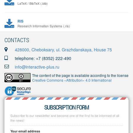
LaTeX / BibTeX (.bib)
RIS
Research Information Systems (.ris)
CONTACTS
428000, Cheboksary, ul. Grazhdanskaya, House 75
telephone: +7 (8352) 222-490
info@interactive-plus.ru
The content of the page is available according to the license
Creative Commons «Attribution» 4.0 International
SUBSCRIPTION FORM
Subscribe to our newsletter and become one of the first to be informed of all
the news!
Your email address