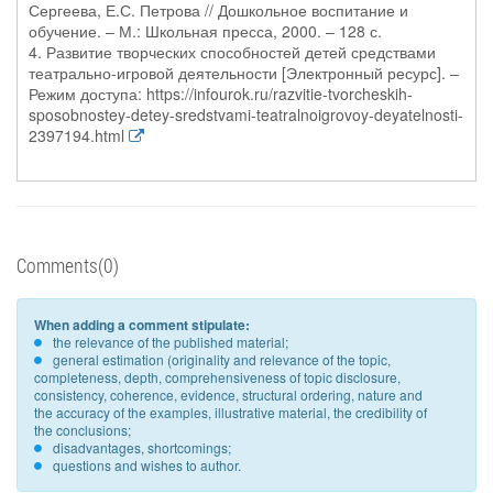
Сергеева, Е.С. Петрова // Дошкольное воспитание и
обучение. – М.: Школьная пресса, 2000. – 128 с.
4. Развитие творческих способностей детей средствами
театрально-игровой деятельности [Электронный ресурс]. –
Режим доступа: https://infourok.ru/razvitie-tvorcheskih-
sposobnostey-detey-sredstvami-teatralnoigrovoy-deyatelnosti-
2397194.html
Comments(0)
When adding a comment stipulate:
the relevance of the published material;
general estimation (originality and relevance of the topic,
completeness, depth, comprehensiveness of topic disclosure,
consistency, coherence, evidence, structural ordering, nature and
the accuracy of the examples, illustrative material, the credibility of
the conclusions;
disadvantages, shortcomings;
questions and wishes to author.