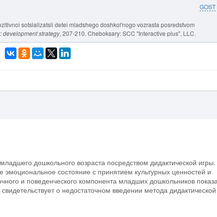
GOST
ozitivnoi sotsializatsii detei mladshego doshkol'nogo vozrasta posredstvom
: development strategy
, 207-210. Cheboksary: SCC "Interactive plus", LLC.
младшего дошкольного возраста посредством дидактической игры.
е эмоциональное состояние с принятием культурных ценностей и
очного и поведенческого компонента младших дошкольников показ
 свидетельствует о недостаточном введении метода дидактической