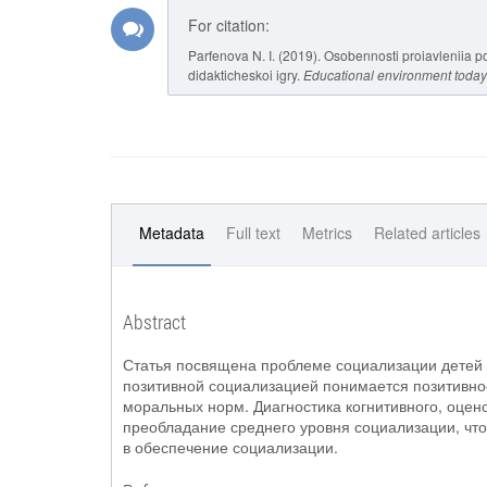
For citation:
Parfenova N. I. (2019). Osobennosti proiavleniia p
didakticheskoi igry.
Educational environment today
Metadata
Full text
Metrics
Related articles
Abstract
Статья посвящена проблеме социализации детей 
позитивной социализацией понимается позитивно
моральных норм. Диагностика когнитивного, оцен
преобладание среднего уровня социализации, что
в обеспечение социализации.