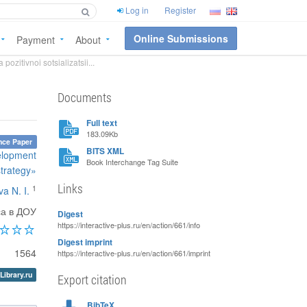
Log in
Register
Online Submissions
Payment
About
pozitivnoi sotsializatsii...
Documents
Full text
183.09Kb
nce Paper
BITS XML
velopment
Book Interchange Tag Suite
strategy»
Links
1
a N. I.
са в ДОУ
Digest
https://interactive-plus.ru/en/action/661/info
Digest imprint
1564
https://interactive-plus.ru/en/action/661/imprint
Library.ru
Export citation
BibTeX