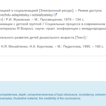
птацией и социализацией [Электронный ресурс]. – Режим доступа:
-mezhdu-adaptatsiey-i-sotsializatsiey
т] / Р.И. Жуковская. – М.: Просвещение, 1976 – 134 с.
никации с детской группой // Социальные процессе в современном
атериалы III Всеросс. научн.-практ. конференции с международны
ального развития детей дошкольного возраста [Текст] /
 Н.Я. Михайленко, Н.А. Короткова. – М.: Педагогика, 1990. – 160 с.
c, completeness, depth, comprehensiveness of topic disclosure, consistency, coheren
xamples, illustrative material, the credibility of the conclusions;