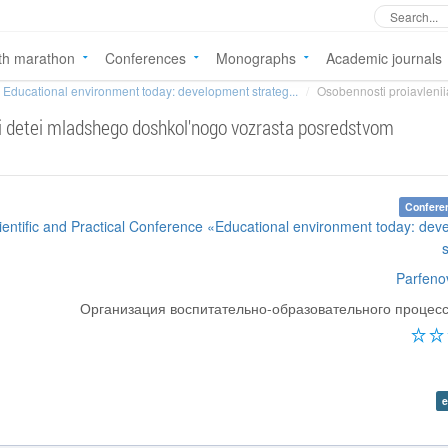
th marathon
Conferences
Monographs
Academic journals
Educational environment today: development strateg...
Osobennosti proiavleniia 
tsii detei mladshego doshkol'nogo vozrasta posredstvom
Confere
cientific and Practical Conference «Educational environment today: de
Parfenov
Организация воспитательно-образовательного процес
e