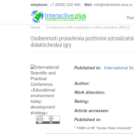
telephone:
+7 (8352) 222-490
Mail:
info@interactive-plus.ru
You
Home
Conference with publication of the collection [RSCI]
Osobennosti proiavleniia pozitivnoi sotsializa
didakticheskoi igry
Published in:
International S
Author:
Work direction:
Rating:
Article accesses:
Published in:
1
FSBEI of HE "Irkutsk State University"