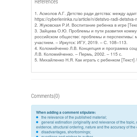
References
1. Асмолов А.Г. Детство ради детства: между ада
https://cyberleninka.ru/article/n/detstvo-radi-detstva
2. Жуковская Р.И. Воспитание ребенка в игре [Текс
3. Зайцева О.Ю. Проблемы и пути развития комму
российском обществе: проблемы и перспективы: м
участием. – Иркутск: ИГУ, 2019. – С. 108–113.
4. Коломийченко Л.В. Концепция и программа соци
Л.В. Коломийченко. – Пермь, 2002. – 115 с.
5. Михайленко Н.Я. Как играть с ребенком [Текст] /
Comments(0)
When adding a comment stipulate:
the relevance of the published material;
general estimation (originality and relevance of the topi
evidence, structural ordering, nature and the accuracy of the e
disadvantages, shortcomings;
questions and wishes to author.