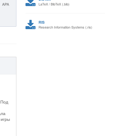
APA
LaTeX / BibTeX (.bib)
RIS
Research Information Systems (.ris)
 Под
ала
 игры