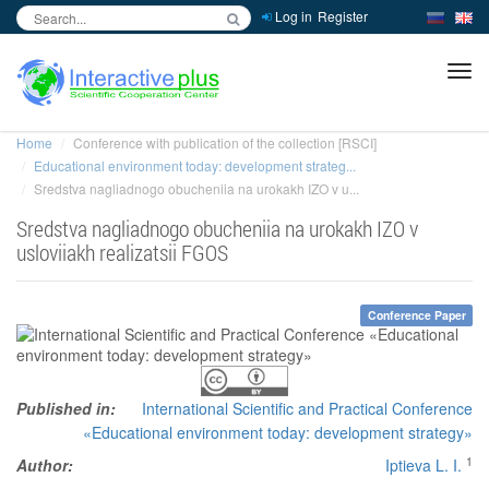
Log in
Register
inc
ра
Home
Conference with publication of the collection [RSCI]
Educational environment today: development strateg...
Sredstva nagliadnogo obucheniia na urokakh IZO v u...
Sredstva nagliadnogo obucheniia na urokakh IZO v
usloviiakh realizatsii FGOS
Conference Paper
Published in:
International Scientific and Practical Conference
«Educational environment today: development strategy»
1
Author:
Iptieva L. I.