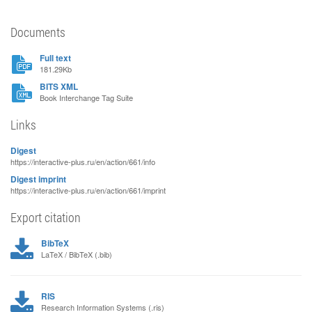
Documents
Full text
181.29Kb
BITS XML
Book Interchange Tag Suite
Links
Digest
https://interactive-plus.ru/en/action/661/info
Digest imprint
https://interactive-plus.ru/en/action/661/imprint
Export citation
BibTeX
LaTeX / BibTeX (.bib)
RIS
Research Information Systems (.ris)