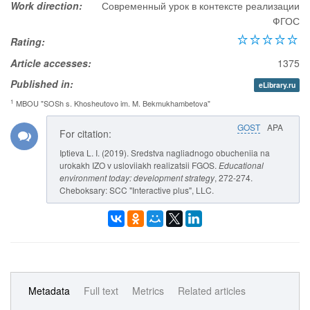
Work direction:
Современный урок в контексте реализации
ФГОС
Rating:
Article accesses:
1375
Published in:
eLibrary.ru
1
MBOU "SOSh s. Khosheutovo im. M. Bekmukhambetova"
GOST
APA
For citation:
Iptieva L. I. (2019). Sredstva nagliadnogo obucheniia na
urokakh IZO v usloviiakh realizatsii FGOS.
Educational
environment today: development strategy
, 272-274.
Cheboksary: SCC "Interactive plus", LLC.
Metadata
Full text
Metrics
Related articles