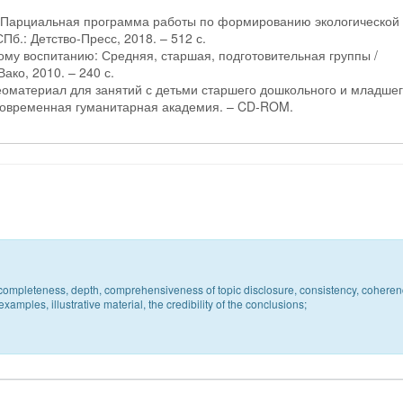
ю! Парциальная программа работы по формированию экологической
СПб.: Детство-Пресс, 2018. – 512 с.
кому воспитанию: Средняя, старшая, подготовительная группы /
Вако, 2010. – 240 с.
еоматериал для занятий с детьми старшего дошкольного и младше
 Современная гуманитарная академия. – CD-ROM.
c, completeness, depth, comprehensiveness of topic disclosure, consistency, coheren
xamples, illustrative material, the credibility of the conclusions;