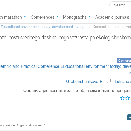
th marathon
Conferences
Monographs
Academic journals
Educational environment today: development strateg...
Konspekt neposredstvenno
atel'nosti srednego doshkol'nogo vozrasta po ekologichesko
Confere
cientific and Practical Conference «Educational environment today: de
1
Grebenshchikova E. T.
,
Lukianov
Организация воспитательно-образовательного процес
e
o raiona Belgorodskoi oblasti"