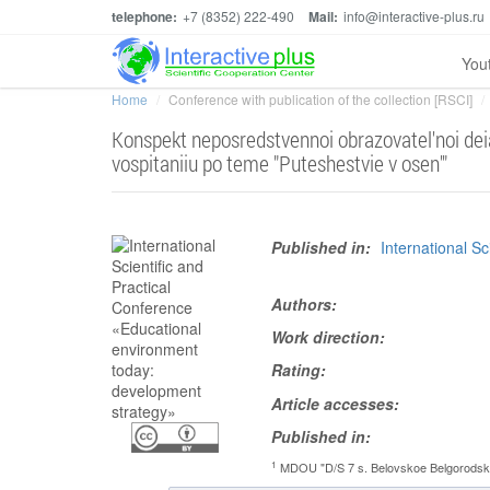
telephone:
+7 (8352) 222-490
Mail:
info@interactive-plus.ru
You
Home
Conference with publication of the collection [RSCI]
Konspekt neposredstvennoi obrazovatel'noi dei
vospitaniiu po teme "Puteshestvie v osen'"
Published in:
International S
Authors:
Work direction:
Rating:
Article accesses:
Published in:
1
MDOU "D/S 7 s. Belovskoe Belgorodskog