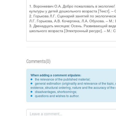
1. Воронкевич О.А. Добро пожаловать в экологи
культуры у детей дошкольного возраста [Текст]. – 
2. Горькова Л.Г. Сценарий занятий по экологичес
Л.Г. Горькова, А.В. Кочергина, Л.А. Обухова. – М.: 
3. Двенадцать месяцев: Осень. Развивающий вид
школьного возраста [Электронный ресурс]. – М.:
Comments(0)
When adding a comment stipulate:
the relevance of the published material;
general estimation (originality and relevance of the topi
evidence, structural ordering, nature and the accuracy of the e
disadvantages, shortcomings;
questions and wishes to author.