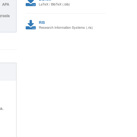
APA
LaTeX / BibTeX (.bib)
zrasta
RIS
Research Information Systems (.ris)
а.