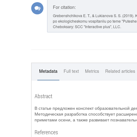
For citation:
Grebenshchikova E. T., & Lukianova S. S. (2019). 
po ekologicheskomu vospitaniiu po teme "Puteshes
Cheboksary: SCC "Interactive plus", LLC.
Metadata
Full text
Metrics
Related articles
Abstract
В статье предложен конспект образовательной де
Методическая разработка способствует расширени
приметами осени, а также развивает познаватель
References