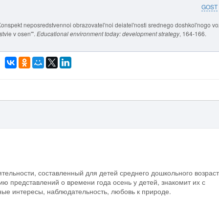
GOST
Konspekt neposredstvennoi obrazovatel'noi deiatel'nosti srednego doshkol'nogo vo
tvie v osen'".
Educational environment today: development strategy
, 164-166.
ятельности, составленный для детей среднего дошкольного возраст
ю представлений о времени года осень у детей, знакомит их с
ные интересы, наблюдательность, любовь к природе.