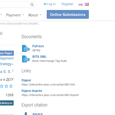
Log in
Register
Online Submissions
Payment
About
i obrazovatel'noi deiatel'...
mu
Documents
Full text
387Kb
nce Paper
BITS XML
velopment
Book Interchange Tag Suite
strategy»
Links
1
a S. S.
са в ДОУ
Digest
https://interactive-plus.ru/en/action/661/info
Digest imprint
1268
https://interactive-plus.ru/en/action/661/imprint
Library.ru
Export citation
BibTeX