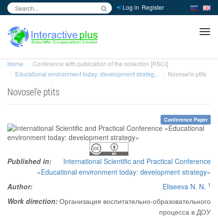
Log in
Register
inc
ра
Home
Conference with publication of the collection [RSCI]
Educational environment today: development strateg...
Novosel'e ptits
Novosel'e ptits
Conference Paper
Published in:
International Scientific and Practical Conference
«Educational environment today: development strategy»
1
Author:
Eliseeva N. N.
Work direction:
Организация воспитательно-образовательного
процесса в ДОУ