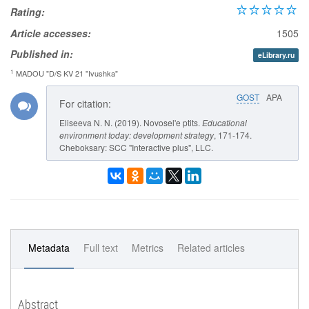
Rating:
Article accesses:
1505
Published in:
eLibrary.ru
1
MADOU "D/S KV 21 "Ivushka"
GOST
APA
For citation:
Eliseeva N. N. (2019). Novosel'e ptits.
Educational
environment today: development strategy
, 171-174.
Cheboksary: SCC "Interactive plus", LLC.
Metadata
Full text
Metrics
Related articles
Abstract