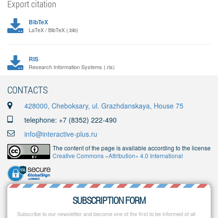
Export citation
BibTeX
LaTeX / BibTeX (.bib)
RIS
Research Information Systems (.ris)
CONTACTS
428000, Cheboksary, ul. Grazhdanskaya, House 75
telephone: +7 (8352) 222-490
info@interactive-plus.ru
The content of the page is available according to the license
Creative Commons «Attribution» 4.0 International
SUBSCRIPTION FORM
Subscribe to our newsletter and become one of the first to be informed of all