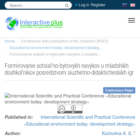
Log in
Register
inc
ра
Home
Conference with publication of the collection [RSCI]
Educational environment today: development strateg...
Formirovanie sotsial'no-bytovykh navykov u mladshi...
Formirovanie sotsial'no-bytovykh navykov u mladshikh
doshkol'nikov posredstvom siuzhetno-didakticheskikh igr
Conference Paper
Published in:
International Scientific and Practical Conference
«Educational environment today: development strategy»
1
Author:
Kochutina A. S.