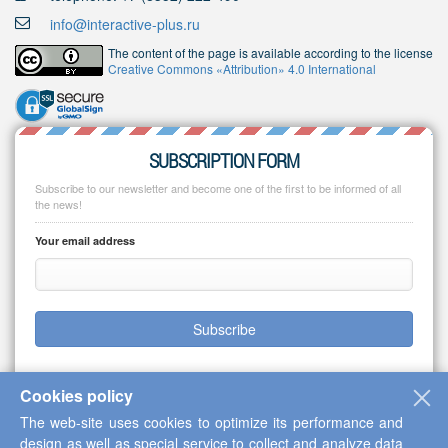
info@interactive-plus.ru
The content of the page is available according to the license
Creative Commons «Attribution» 4.0 International
SUBSCRIPTION FORM
Subscribe to our newsletter and become one of the first to be informed of all
the news!
Your email address
Subscribe
Cookies policy
The web-site uses cookies to optimize its performance and
Copyright © 2013-2026 Scientific Cooperation Center "Interactive Plus"
design as well as special service to collect and analyze data