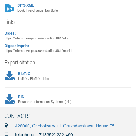
BITS XML
Book Interchange Tag Suite
Links
Digest
https://interactive-plus.ru/en/action/661/info
Digest imprint
https://interactive-plus.ru/en/action/661/imprint
Export citation
BibTeX
LaTeX / BibTeX (.bib)
RIS
Research Information Systems (.ris)
CONTACTS
428000, Cheboksary, ul. Grazhdanskaya, House 75
telephone: +7 (8352) 222-490