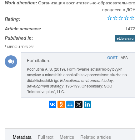
Work direction:
Организация воспитательно-образовательного
процесса в ДОУ
Rating:
Article accesses:
1472
Published in:
eLibrary.ru
1
MBDOU "D/S 28"
GOST
APA
For citation:
Kochutina A. S. (2019). Formirovanie sotsial'no-bytovykh
navykov u mladshikh doshkol'nikov posredstvom siuzhetno-
didakticheskikh igr.
Educational environment today:
development strategy
, 196-199. Cheboksary: SCC
"Interactive plus", LLC.
Metadata
Full text
Metrics
Related articles