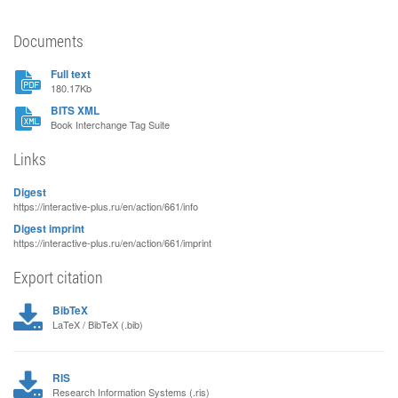
Documents
Full text
180.17Kb
BITS XML
Book Interchange Tag Suite
Links
Digest
https://interactive-plus.ru/en/action/661/info
Digest imprint
https://interactive-plus.ru/en/action/661/imprint
Export citation
BibTeX
LaTeX / BibTeX (.bib)
RIS
Research Information Systems (.ris)