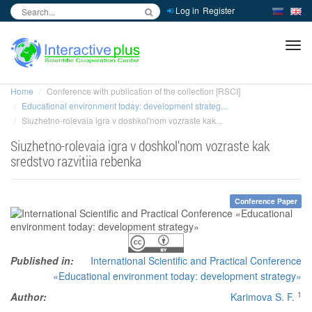
Log in
Register
inc
ра
Home
Conference with publication of the collection [RSCI]
Educational environment today: development strateg...
Siuzhetno-rolevaia igra v doshkol'nom vozraste kak...
Siuzhetno-rolevaia igra v doshkol'nom vozraste kak
sredstvo razvitiia rebenka
Conference Paper
Published in:
International Scientific and Practical Conference
«Educational environment today: development strategy»
1
Author:
Karimova S. F.