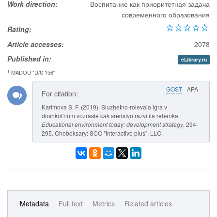
Work direction:
Воспитание как приоритетная задача
современного образования
Rating:
Article accesses:
2078
Published in:
eLibrary.ru
1
MADOU "D/S 156"
GOST
APA
For citation:
Karimova S. F. (2019). Siuzhetno-rolevaia igra v
doshkol'nom vozraste kak sredstvo razvitiia rebenka.
Educational environment today: development strategy
, 294-
295. Cheboksary: SCC "Interactive plus", LLC.
Metadata
Full text
Metrics
Related articles