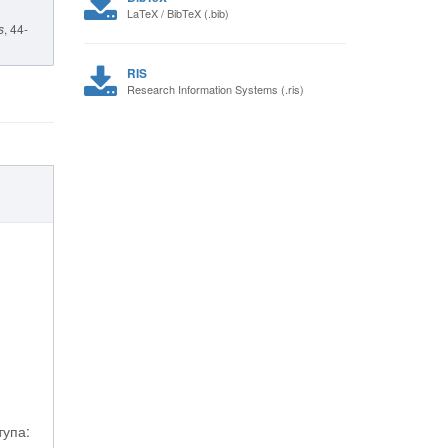
LaTeX / BibTeX (.bib)
s
, 44-
RIS
Research Information Systems (.ris)