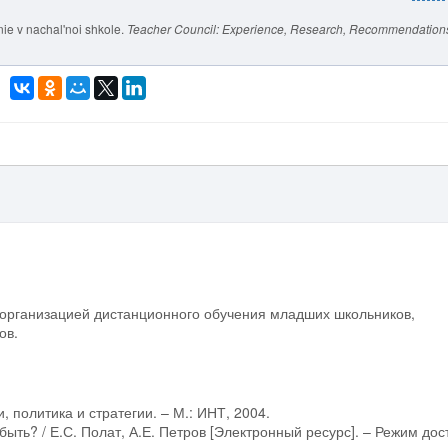
ie v nachal'noi shkole.
Teacher Council: Experience, Research, Recommendation
 организацией дистанционного обучения младших школьников,
ов.
 политика и стратегии. – М.: ИНТ, 2004.
олат, А.Е. Петров [Электронный ‏ресурс]. – Режим доступа: