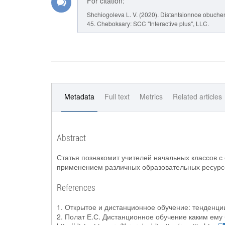
For citation:
Shchiogoleva L. V. (2020). Distantsionnoe obuchen
45. Cheboksary: SCC "Interactive plus", LLC.
Metadata
Full text
Metrics
Related articles
Abstract
Статья познакомит учителей начальных классов с
применением различных образовательных ресурс
References
1. Открытое и дистанционное обучение: тенденции,
2. Полат Е.С. Дистанционное обучение каким ему быть? / Е.С. П