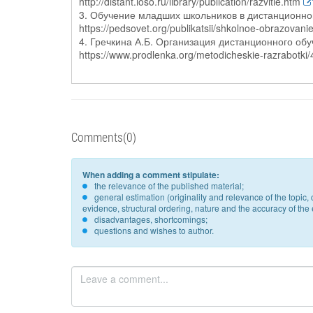
http://distant.ioso.ru/library/publication/razvitie.htm
3. Обучение младших школьников в дистанционной форме [Электрон
https://pedsovet.org/publikatsii/shkolnoe-obrazovan
4. Гречкина А.Б. Организация дистанционного обучения [Электронный
https://www.prodlenka.org/metodicheskie-razrabotki
Comments(0)
When adding a comment stipulate:
the relevance of the published material;
general estimation (originality and relevance of the topi
evidence, structural ordering, nature and the accuracy of the e
disadvantages, shortcomings;
questions and wishes to author.