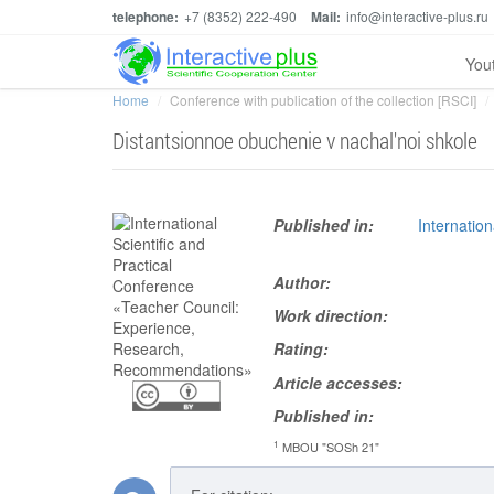
telephone:
+7 (8352) 222-490
Mail:
info@interactive-plus.ru
You
Home
Conference with publication of the collection [RSCI]
Distantsionnoe obuchenie v nachal'noi shkole
Published in:
Internatio
Author:
Work direction:
Rating:
Article accesses:
Published in:
1
MBOU "SOSh 21"