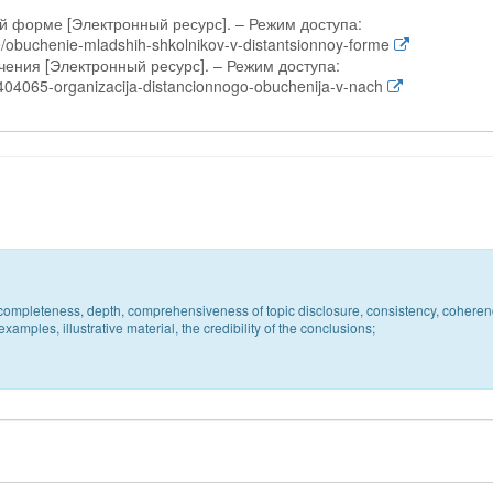
ный ‏ресурс]. – Режим доступа:
ie/obuchenie-mladshih-shkolnikov-v-distantsionnoy-forme
 ‏ресурс]. – Режим доступа:
/404065-organizacija-distancionnogo-obuchenija-v-nach
c, completeness, depth, comprehensiveness of topic disclosure, consistency, coheren
xamples, illustrative material, the credibility of the conclusions;