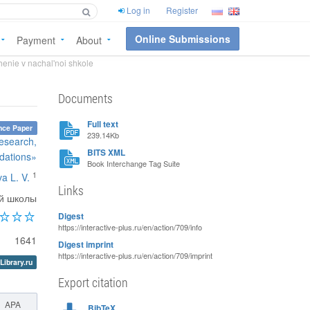
Log in
Register
Online Submissions
Payment
About
enie v nachal'noi shkole
Documents
Full text
nce Paper
239.14Kb
Research,
BITS XML
ations»
Book Interchange Tag Suite
1
a L. V.
Links
ой школы
Digest
https://interactive-plus.ru/en/action/709/info
1641
Digest imprint
https://interactive-plus.ru/en/action/709/imprint
Library.ru
Export citation
APA
BibTeX