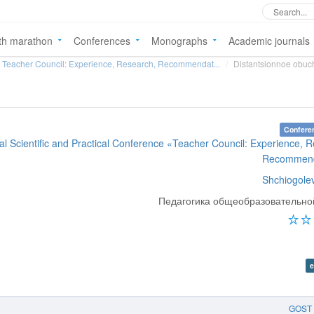
th marathon
Conferences
Monographs
Academic journals
Teacher Council: Experience, Research, Recommendat...
Distantsionnoe obuch
Confere
nal Scientific and Practical Conference «Teacher Council: Experience, 
Recommend
Shchiogolev
Педагогика общеобразовательн
e
GOST