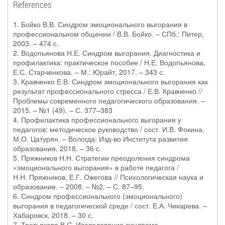
References
1. Бойко В.В. Синдром эмоционального выгорания в
профессиональном общении / В.В. Бойко. – СПб.: Питер,
2003. – 474 с.
2. Водопьянова Н.Е. Синдром выгорания. Диагностика и
профилактика: практическое пособие / Н.Е. Водопьянова,
Е.С. Старченкова. – М.: Юрайт, 2017. – 343 с.
3. Кравченко Е.В. Синдром эмоционального выгорания как
результат профессионального стресса / Е.В. Кравченко //
Проблемы современного педагогического образования. –
2015. – №1 (49). – С. 377–383
4. Профилактика профессионального выгорания у
педагогов: методическое руководство / сост. И.В. Фокина,
М.О. Цатурян. – Вологда: Изд-во Института развития
образования, 2018. – 36 с.
5. Пряжников Н.Н. Стратегии преодоления синдрома
«эмоционального выгорания» в работе педагога /
Н.Н. Пряжников, Е.Г. Ожегова // Психологическая наука и
образование. – 2008. – №2. – С. 87–95.
6. Синдром профессионального (эмоционального)
выгорания в педагогической среде / сост. Е.А. Чикарева. –
Хабаровск, 2018. – 30 с.
7. Третьякова В.С. Исследование синдрома