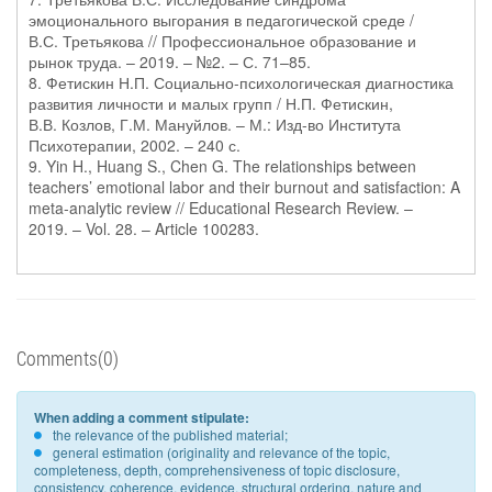
эмоционального выгорания в педагогической среде /
В.С. Третьякова // Профессиональное образование и
рынок труда. – 2019. – №2. – С. 71–85.
8. Фетискин Н.П. Социально-психологическая диагностика
развития личности и малых групп / Н.П. Фетискин,
В.В. Козлов, Г.М. Мануйлов. – М.: Изд-во Института
Психотерапии, 2002. – 240 с.
9. Yin H., Huang S., Chen G. The relationships between
teachers’ emotional labor and their burnout and satisfaction: A
meta-analytic review // Educational Research Review. –
2019. – Vol. 28. – Article 100283.
Comments(0)
When adding a comment stipulate:
the relevance of the published material;
general estimation (originality and relevance of the topic,
completeness, depth, comprehensiveness of topic disclosure,
consistency, coherence, evidence, structural ordering, nature and