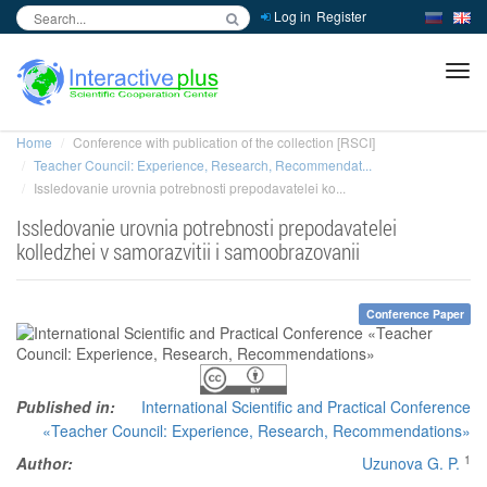
Log in
Register
inc
ра
Home
Conference with publication of the collection [RSCI]
Teacher Council: Experience, Research, Recommendat...
Issledovanie urovnia potrebnosti prepodavatelei ko...
Issledovanie urovnia potrebnosti prepodavatelei
kolledzhei v samorazvitii i samoobrazovanii
Conference Paper
Published in:
International Scientific and Practical Conference
«Teacher Council: Experience, Research, Recommendations»
1
Author:
Uzunova G. P.