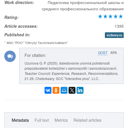
Work direction:
Педагогика профессиональной школы и
среднего профессионального образования
Rating:
Article accesses:
1395
Published in:
eLibrary.ru
1
ANO "POO" "Otkrytyi Tavricheskii kolledzh"
GOST
APA
For citation:
Uzunova G. P. (2020). Issledovanie urovnia potrebnosti
prepodavatelei kolledzhei v samorazvitii i samoobrazovanii.
Teacher Council: Experience, Research, Recommendations
,
21-26. Cheboksary: SCC "Interactive plus", LLC.
Metadata
Full text
Metrics
Related articles