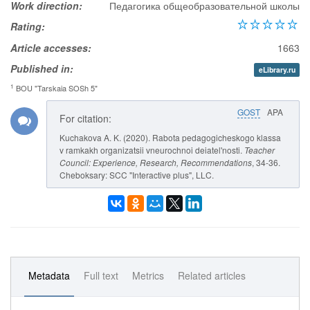
Work direction:
Педагогика общеобразовательной школы
Rating:
Article accesses:
1663
Published in:
eLibrary.ru
1
BOU "Tarskaia SOSh 5"
GOST
APA
For citation:
Kuchakova A. K. (2020). Rabota pedagogicheskogo klassa
v ramkakh organizatsii vneurochnoi deiatel'nosti.
Teacher
Council: Experience, Research, Recommendations
, 34-36.
Cheboksary: SCC "Interactive plus", LLC.
Metadata
Full text
Metrics
Related articles