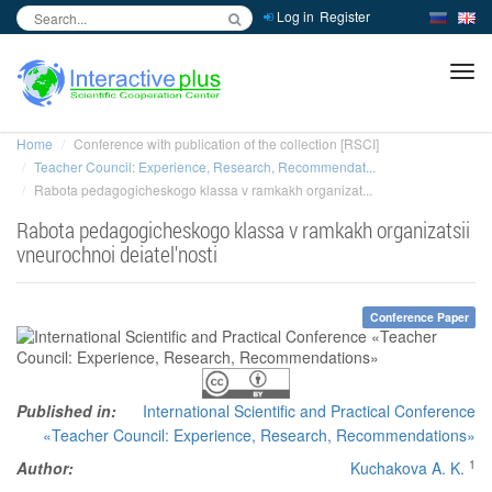
Log in
Register
inc
ра
Home
Conference with publication of the collection [RSCI]
Teacher Council: Experience, Research, Recommendat...
Rabota pedagogicheskogo klassa v ramkakh organizat...
Rabota pedagogicheskogo klassa v ramkakh organizatsii
vneurochnoi deiatel'nosti
Conference Paper
Published in:
International Scientific and Practical Conference
«Teacher Council: Experience, Research, Recommendations»
1
Author:
Kuchakova A. K.