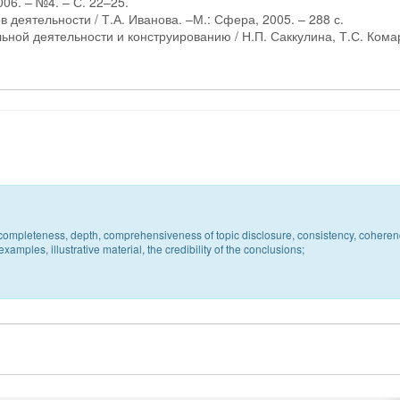
006. – №4. – С. 22–25.
 деятельности / Т.А. Иванова. –М.: Сфера, 2005. – 288 с.
ьной деятельности и конструированию / Н.П. Саккулина, Т.С. Кома
c, completeness, depth, comprehensiveness of topic disclosure, consistency, coheren
xamples, illustrative material, the credibility of the conclusions;