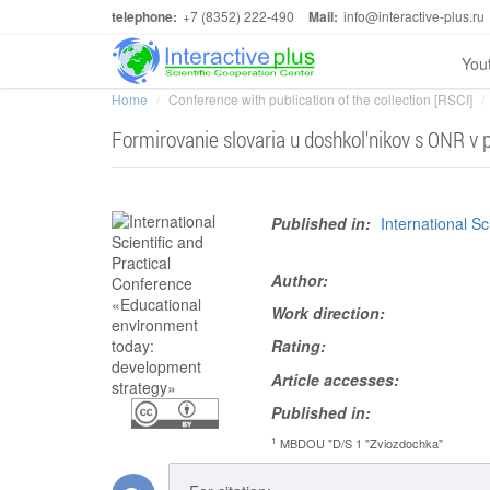
telephone:
+7 (8352) 222-490
Mail:
info@interactive-plus.ru
You
Home
Conference with publication of the collection [RSCI]
Formirovanie slovaria u doshkol'nikov s ONR v p
Published in:
International S
Author:
Work direction:
Rating:
Article accesses:
Published in:
1
MBDOU "D/S 1 "Zviozdochka"