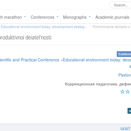
th marathon
Conferences
Monographs
Academic journals
Educational environment today: development strateg...
Formirovanie slovaria u
roduktivnoi deiatel'nosti
Confere
cientific and Practical Conference «Educational environment today: de
Pavlo
Коррекционная педагогика, дефе
e
GOST