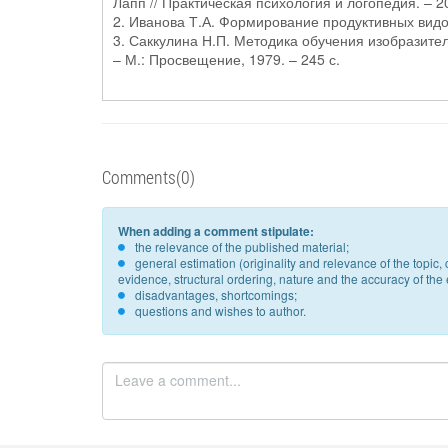
Лапп // Практическая психология и логопедия. – 2
2. Иванова Т.А. Формирование продуктивных видов
3. Саккулина Н.П. Методика обучения изобразител
– М.: Просвещение, 1979. – 245 с.
Comments(0)
When adding a comment stipulate:
the relevance of the published material;
general estimation (originality and relevance of the topi
evidence, structural ordering, nature and the accuracy of the e
disadvantages, shortcomings;
questions and wishes to author.