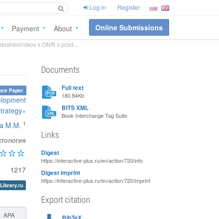
Log in
Register
Online Submissions
Payment
About
 doshkol'nikov s ONR v prod...
Documents
Full text
nce Paper
180.84Kb
velopment
BITS XML
strategy»
Book Interchange Tag Suite
1
va M.M.
Links
ктология
Digest
https://interactive-plus.ru/en/action/720/info
1217
Digest imprint
https://interactive-plus.ru/en/action/720/imprint
Library.ru
Export citation
APA
BibTeX