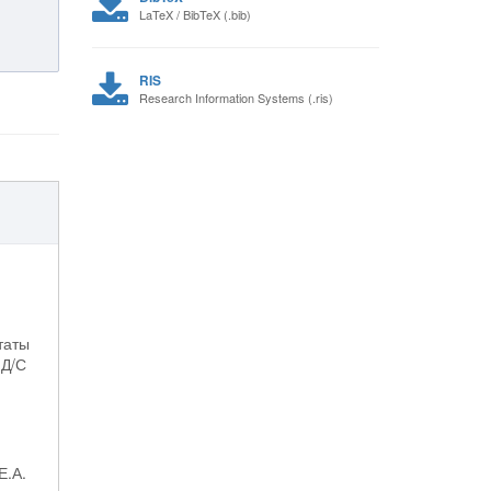
LaTeX / BibTeX (.bib)
RIS
Research Information Systems (.ris)
таты
-Д/С
Е.А.