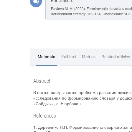
For citation:
Pavlova M. M. (2020). Formirovanie slovaria u dosh
development strategy
, 162-164. Cheboksary: SCC "
Metadata
Full text
Metrics
Related articles
Abstract
В статье раскрывается проблема развития лексич
исследования по формированию словаря у дошко
«Сайдыы», с. Нюрбачан.
References
1. Деревянко Н.П. Формирование словарного запа