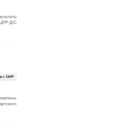
зультаты
ЦРР-Д/С
и с ОНР
тавлены
детского