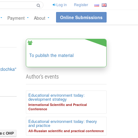
Log in
Register
Online Submissions
Payment
About
To publish the material
zdochka"
Author's events
Educational environment today:
development strategy
International Scientific and Practical
Conference
Educational environment today: theory
and practice
Аll-Russian scientific and practical conference
в с ОНР