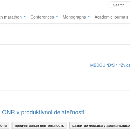
th marathon
Conferences
Monographs
Academic journals
MBDOU "D/S 1 "Zvio
 ONR v produktivnoi deiatel'nosti
речи
продуктивная деятельность
развитие лексики у дошкольнико