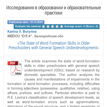
Исследования в образовании и образовательные
практики
Publication date: 19.12.2025
Evaluate the material 
Average score: 0 (Всего: 0)
Karina V. Butyrina
MBDOU "D/S 8"
, Белгородская обл
«The State of Word Formation Skills in Older
Preschoolers with General Speech Underdevelopment»
The article examines the state of word-formation
skills in older preschoolers with general speech
underdevelopment (GSU), based on research by
domestic specialists. The author analyzes the
causes and manifestations of impairments in the
formation of word-formation processes, including difficulties
in forming adjectives (possessive, qualitative, relative), using
affixes, prefixes, and suffixes. Particular attention is paid to
R.E. Levina's classification of speech development levels, as
well as word-formation errors such as agrammatisms,
distortions of the sound structure, and a limited repertoire of