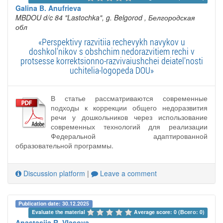
Galina B. Anufrieva
MBDOU d/c 84 "Lastochka", g. Belgorod
, Белгородская
обл
«Perspektivy razvitiia rechevykh navykov u
doshkol'nikov s obshchim nedorazvitiem rechi v
protsesse korrektsionno-razvivaiushchei deiatel'nosti
uchitelia-logopeda DOU»
В статье рассматриваются современные
подходы к коррекции общего недоразвития
речи у дошкольников через использование
современных технологий для реализации
Федеральной адаптированной
образовательной программы.
Discussion platform
|
Leave a comment
Publication date: 30.12.2025
Evaluate the material 
Average score: 0 (Всего: 0)
Anastasiia R. Vlasova