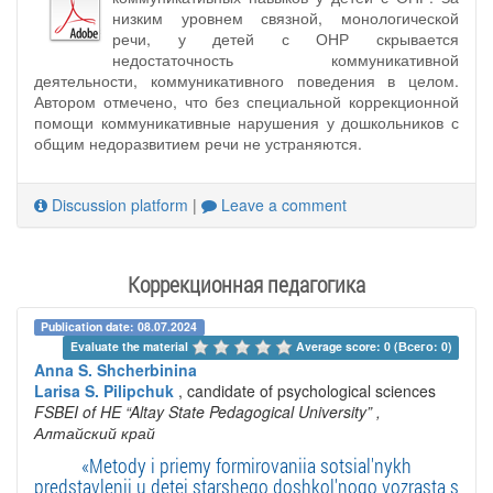
низким уровнем связной, монологической
речи, у детей с ОНР скрывается
недостаточность коммуникативной
деятельности, коммуникативного поведения в целом.
Автором отмечено, что без специальной коррекционной
помощи коммуникативные нарушения у дошкольников с
общим недоразвитием речи не устраняются.
Discussion platform
|
Leave a comment
Коррекционная педагогика
Publication date: 08.07.2024
Evaluate the material 
Average score: 0 (Всего: 0)
Anna S. Shcherbinina
Larisa S. Pilipchuk
, candidate of psychological sciences
FSBEI of HE “Altay State Pedagogical University”
,
Алтайский край
«Metody i priemy formirovaniia sotsial'nykh
predstavlenii u detei starshego doshkol'nogo vozrasta s