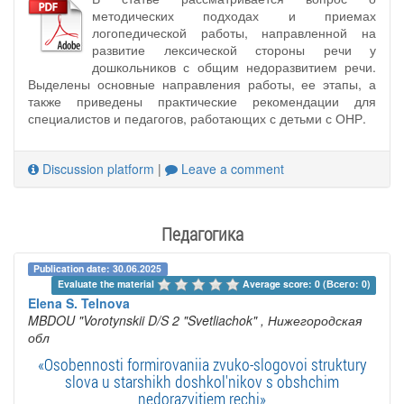
методических подходах и приемах
логопедической работы, направленной на
развитие лексической стороны речи у
дошкольников с общим недоразвитием речи.
Выделены основные направления работы, ее этапы, а
также приведены практические рекомендации для
специалистов и педагогов, работающих с детьми с ОНР.
Discussion platform
|
Leave a comment
Педагогика
Publication date: 30.06.2025
Evaluate the material 
Average score: 0 (Всего: 0)
Elena S. Telnova
MBDOU "Vorotynskii D/S 2 "Svetliachok"
, Нижегородская
обл
«Osobennosti formirovaniia zvuko-slogovoi struktury
slova u starshikh doshkol'nikov s obshchim
nedorazvitiem rechi»