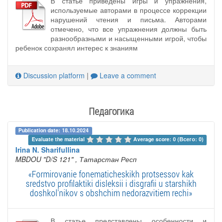
В статье приведены игры и упражнения,
используемые авторами в процессе коррекции
нарушений чтения и письма. Авторами
отмечено, что все упражнения должны быть
разнообразными и насыщенными игрой, чтобы
ребенок сохранял интерес к знаниям
Discussion platform
|
Leave a comment
Педагогика
Publication date: 18.10.2024
Evaluate the material 
Average score: 0 (Всего: 0)
Irina N. Sharifullina
MBDOU "D/S 121"
, Татарстан Респ
«Formirovanie fonematicheskikh protsessov kak
sredstvo profilaktiki disleksii i disgrafii u starshikh
doshkol'nikov s obshchim nedorazvitiem rechi»
В статье представлены особенности и