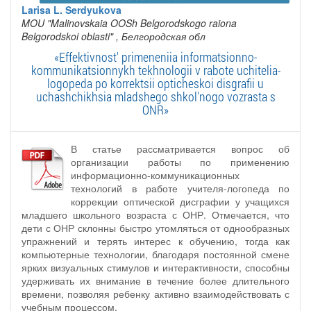
Larisa L. Serdyukova
MOU "Malinovskaia OOSh Belgorodskogo raiona
Belgorodskoi oblasti"
, Белгородская обл
«Effektivnost' primeneniia informatsionno-
kommunikatsionnykh tekhnologii v rabote uchitelia-
logopeda po korrektsii opticheskoi disgrafii u
uchashchikhsia mladshego shkol'nogo vozrasta s
ONR»
В статье рассматривается вопрос об
организации работы по применению
информационно-коммуникационных
технологий в работе учителя-логопеда по
коррекции оптической дисграфии у учащихся
младшего школьного возраста с ОНР. Отмечается, что
дети с ОНР склонны быстро утомляться от однообразных
упражнений и терять интерес к обучению, тогда как
компьютерные технологии, благодаря постоянной смене
ярких визуальных стимулов и интерактивности, способны
удерживать их внимание в течение более длительного
времени, позволяя ребенку активно взаимодействовать с
учебным процессом.