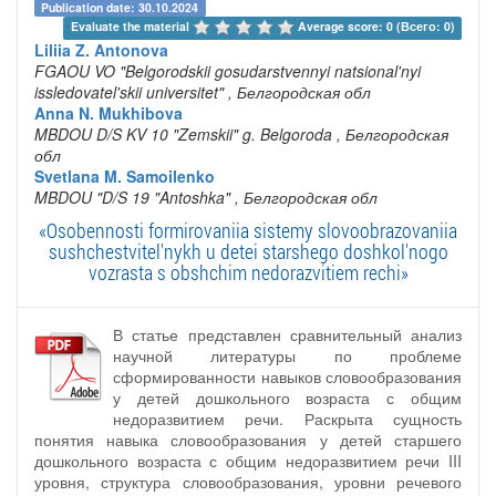
Publication date: 30.10.2024
Evaluate the material 
Average score: 0 (Всего: 0)
Liliia Z. Antonova
FGAOU VO "Belgorodskii gosudarstvennyi natsional'nyi
issledovatel'skii universitet"
, Белгородская обл
Anna N. Mukhibova
MBDOU D/S KV 10 "Zemskii" g. Belgoroda
, Белгородская
обл
Svetlana M. Samoilenko
MBDOU "D/S 19 "Antoshka"
, Белгородская обл
«Osobennosti formirovaniia sistemy slovoobrazovaniia
sushchestvitel'nykh u detei starshego doshkol'nogo
vozrasta s obshchim nedorazvitiem rechi»
В статье представлен сравнительный анализ
научной литературы по проблеме
сформированности навыков словообразования
у детей дошкольного возраста с общим
недоразвитием речи. Раскрыта сущность
понятия навыка словообразования у детей старшего
дошкольного возраста с общим недоразвитием речи III
уровня, структура словообразования, уровни речевого