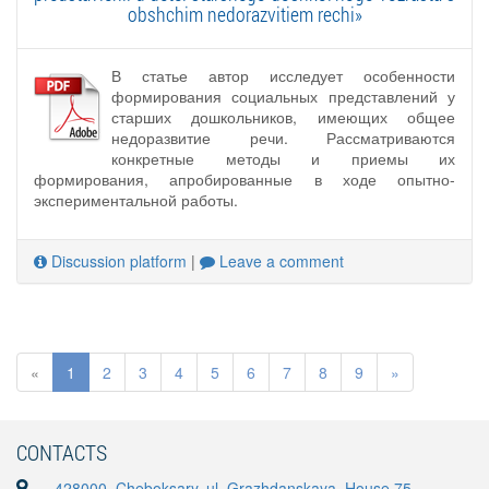
obshchim nedorazvitiem rechi»
В статье автор исследует особенности
формирования социальных представлений у
старших дошкольников, имеющих общее
недоразвитие речи. Рассматриваются
конкретные методы и приемы их
формирования, апробированные в ходе опытно-
экспериментальной работы.
Discussion platform
|
Leave a comment
«
1
2
3
4
5
6
7
8
9
»
CONTACTS
428000, Cheboksary, ul. Grazhdanskaya, House 75