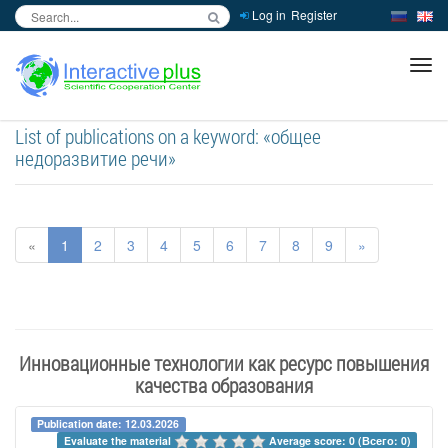
Log in
Register
inc
ра
List of publications on a keyword: «общее
недоразвитие речи»
«
1
2
3
4
5
6
7
8
9
»
Инновационные технологии как ресурс повышения
качества образования
Publication date: 12.03.2026
Evaluate the material 
Average score: 0 (Всего: 0)