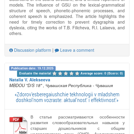
models. The influence of GSU on the lexical-grammatical
structure of speech, phonetic-phonemic processes, and
coherent speech is emphasized. The article highlights the
need for timely correction to prevent dysgraphia and
dyslexia, citing the works of T.B. Filicheva, R.I. Lalaeva, and
others.
Discussion platform
|
Leave a comment
Publication date: 19.12.2025
Evaluate the material 
Average score: 0 (Всего: 0)
Natalia V. Alekseeva
MBDOU "D/S 18"
, Чувашская Республика - Чувашия
«Zdorov'esberegaiushchie tekhnologii v mladshem
doshkol'nom vozraste: aktual'nost' i effektivnost'»
В статье рассматриваются особенности
развития словообразовательных навыков у
старших дошкольников с общим
недоразвитием речи (ОНР). Анализируются