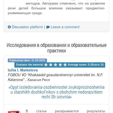
методов. Авторами отмечено, что на развитие
речи детей большое влияние оказывает предметно-
развивающая среда.
Discussion platform
|
Leave a comment
Исследования в образовании и образовательные
практики
Publication date: 21.04.2025
Evaluate the material 
Average score: 0 (Всего: 0)
Iuliia I. Markelova
FGBOU VO "Khakasskii gosudarstvennyi universitet im. N.F.
Katanova"
, Хакасия Респ
«Opyt issledovaniia osobennostei zvukoproiznosheniia
u starshikh doshkol'nikov s obshchim nedorazvitiem
rechi Sh urovnia»
В статье раскрываются результаты