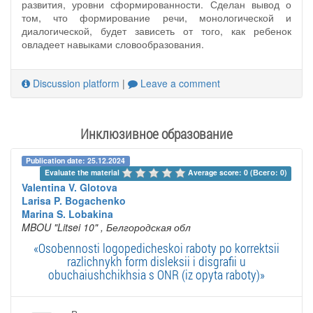
развития, уровни сформированности. Сделан вывод о
том, что формирование речи, монологической и
диалогической, будет зависеть от того, как ребенок
овладеет навыками словообразования.
Discussion platform
|
Leave a comment
Инклюзивное образование
Publication date: 25.12.2024
Evaluate the material 
Average score: 0 (Всего: 0)
Valentina V. Glotova
Larisa P. Bogachenko
Marina S. Lobakina
MBOU "Litsei 10"
, Белгородская обл
«Osobennosti logopedicheskoi raboty po korrektsii
razlichnykh form disleksii i disgrafii u
obuchaiushchikhsia s ONR (iz opyta raboty)»