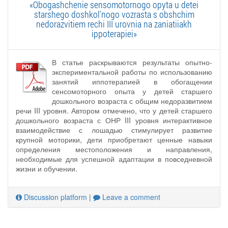
«Obogashchenie sensomotornogo opyta u detei
starshego doshkol'nogo vozrasta s obshchim
nedorazvitiem rechi III urovnia na zaniatiiakh
ippoterapiei»
В статье раскрываются результаты опытно-
экспериментальной работы по использованию
занятий иппотерапией в обогащении
сенсомоторного опыта у детей старшего
дошкольного возраста с общим недоразвитием
речи III уровня. Автором отмечено, что у детей старшего
дошкольного возраста с ОНР III уровня интерактивное
взаимодействие с лошадью стимулирует развитие
крупной моторики, дети приобретают ценные навыки
определения местоположения и направления,
необходимые для успешной адаптации в повседневной
жизни и обучении.
Discussion platform
|
Leave a comment