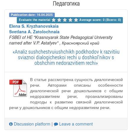
Педагогика
Publication date: 16.04.2025
Evaluate the material 
Average score: 0 (Всего: 0)
Elena S. Kryzhanovskaia
Svetlana A. Zatolochnaia
FSBEI of HE "Krasnoyarsk State Pedagogical University
named after V.P. Astafyev"
, Красноярский край
«Analiz sushchestvuiushchikh podkhodov k razvitiiu
sviaznoi dialogicheskoi rechi u doshkol'nikov s
obshchim nedorazvitiem rechi»
В статье рассмотрена сущность диалогической
речи. Авторами описаны особенности
диалогической речи дошкольников с общим
недоразвитием речи, проанализированы
подходы к развитию связной диалогической
речи у дошкольников с общим недоразвитием речи.
Discussion platform
|
Leave a comment