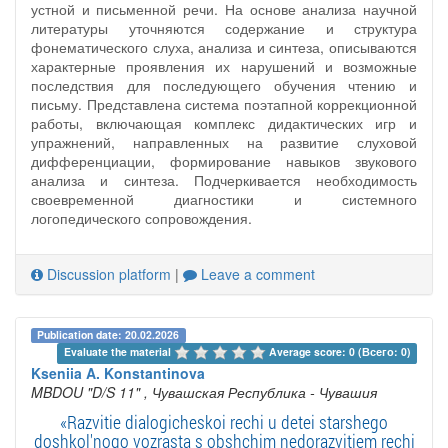
устной и письменной речи. На основе анализа научной
литературы уточняются содержание и структура
фонематического слуха, анализа и синтеза, описываются
характерные проявления их нарушений и возможные
последствия для последующего обучения чтению и
письму. Представлена система поэтапной коррекционной
работы, включающая комплекс дидактических игр и
упражнений, направленных на развитие слуховой
дифференциации, формирование навыков звукового
анализа и синтеза. Подчеркивается необходимость
своевременной диагностики и системного
логопедического сопровождения.
Discussion platform
|
Leave a comment
Publication date: 20.02.2026
Evaluate the material 
Average score: 0 (Всего: 0)
Kseniia A. Konstantinova
MBDOU "D/S 11"
, Чувашская Республика - Чувашия
«Razvitie dialogicheskoi rechi u detei starshego
doshkol'nogo vozrasta s obshchim nedorazvitiem rechi