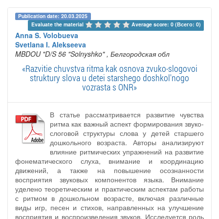
Publication date: 20.03.2025
Evaluate the material 
Average score: 0 (Всего: 0)
Anna S. Volobueva
Svetlana I. Alekseeva
MBDOU "D/S 56 "Solnyshko"
, Белгородская обл
«Razvitie chuvstva ritma kak osnova zvuko-slogovoi
struktury slova u detei starshego doshkol'nogo
vozrasta s ONR»
В статье рассматривается развитие чувства
ритма как важный аспект формирования звуко-
слоговой структуры слова у детей старшего
дошкольного возраста. Авторы анализируют
влияние ритмических упражнений на развитие
фонематического слуха, внимание и координацию
движений, а также на повышение осознанности
восприятия звуковых компонентов языка. Внимание
уделено теоретическим и практическим аспектам работы
с ритмом в дошкольном возрасте, включая различные
виды игр, песен и стихов, направленных на улучшение
восприятия и воспроизведения звуков. Исследуется роль