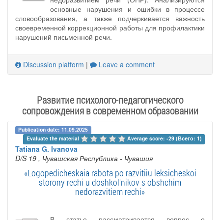
основные нарушения и ошибки в процессе
словообразования, а также подчеркивается важность
своевременной коррекционной работы для профилактики
нарушений письменной речи.
Discussion platform
|
Leave a comment
Развитие психолого-педагогического
сопровождения в современном образовании
Publication date: 11.09.2025
Evaluate the material 
Average score: -29 (Всего: 1)
Tatiana G. Ivanova
D/S 19
, Чувашская Республика - Чувашия
«Logopedicheskaia rabota po razvitiiu leksicheskoi
storony rechi u doshkol'nikov s obshchim
nedorazvitiem rechi»
В статье рассматривается вопрос о