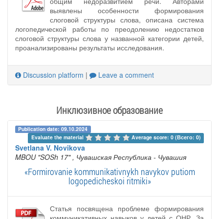
общим недоразвитием речи. Авторами
выявлены особенности формирования
слоговой структуры слова, описана система
логопедической работы по преодолению недостатков
слоговой структуры слова у названной категории детей,
проанализированы результаты исследования.
Discussion platform
|
Leave a comment
Инклюзивное образование
Publication date: 09.10.2024
Evaluate the material 
Average score: 0 (Всего: 0)
Svetlana V. Novikova
MBOU "SOSh 17"
, Чувашская Республика - Чувашия
«Formirovanie kommunikativnykh navykov putiom
logopedicheskoi ritmiki»
Статья посвящена проблеме формирования
коммуникативных навыков у детей с ОНР. За