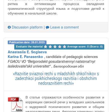
ритма в оптимизации процесса овладения
грамматической структурой языка и подготовке детей к
обучению в начальной школе.
Discussion platform
|
Leave a comment
Publication date: 28.01.2025
Evaluate the material 
Average score: 0 (Всего: 0)
Anastasiia E. Soglaeva
Karina E. Panasenko
, candidate of pedagogic sciences
FGAOU VO "Belgorodskii gosudarstvennyi natsional'nyi
issledovatel'skii universitet"
, Белгородская обл
«Razvitie sviaznoi rechi u mladshikh shkol'nikov s
zaderzhkoi psikhicheskogo razvitiia i obshchim
nedorazvitiem rechi»
В статье отражаются особенности развития и
коррекции связной речи у младших школьников
с задержкой психического развития и общим
недоразвитием речи. Автором отмечены этапы