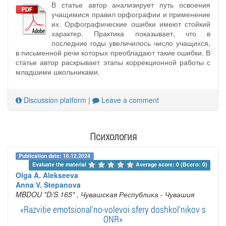
В статье автор анализирует путь освоения
учащимися правил орфографии и применение
их. Орфографические ошибки имеют стойкий
характер. Практика показывает, что в
последние годы увеличилось число учащихся,
в письменной речи которых преобладают такие ошибки. В
статье автор раскрывает этапы коррекционной работы с
младшими школьниками.
Discussion platform
|
Leave a comment
Психология
Publication date: 16.12.2024
Evaluate the material 
Average score: 0 (Всего: 0)
Olga A. Alekseeva
Anna V. Stepanova
MBDOU "D/S 165"
, Чувашская Республика - Чувашия
«Razvitie emotsional'no-volevoi sfery doshkol'nikov s
ONR»