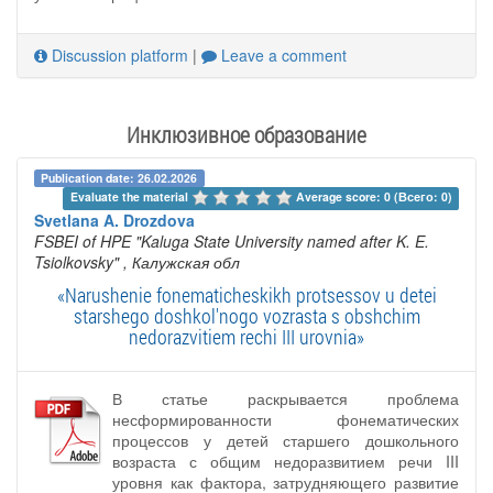
Discussion platform
|
Leave a comment
Инклюзивное образование
Publication date: 26.02.2026
Evaluate the material 
Average score: 0 (Всего: 0)
Svetlana A. Drozdova
FSBEI of HPE "Kaluga State University named after K. E.
Tsiolkovsky"
, Калужская обл
«Narushenie fonematicheskikh protsessov u detei
starshego doshkol'nogo vozrasta s obshchim
nedorazvitiem rechi III urovnia»
В статье раскрывается проблема
несформированности фонематических
процессов у детей старшего дошкольного
возраста с общим недоразвитием речи III
уровня как фактора, затрудняющего развитие