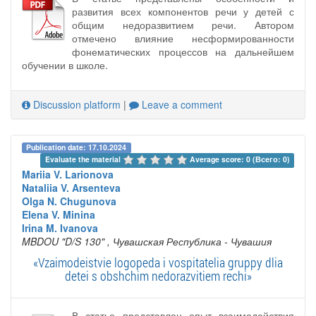
развития всех компонентов речи у детей с
общим недоразвитием речи. Автором
отмечено влияние несформированности
фонематических процессов на дальнейшем
обучении в школе.
Discussion platform
|
Leave a comment
Publication date: 17.10.2024
Evaluate the material 
Average score: 0 (Всего: 0)
Mariia V. Larionova
Nataliia V. Arsenteva
Olga N. Chugunova
Elena V. Minina
Irina M. Ivanova
MBDOU "D/S 130"
, Чувашская Республика - Чувашия
«Vzaimodeistvie logopeda i vospitatelia gruppy dlia
detei s obshchim nedorazvitiem rechi»
В статье представлен опыт взаимодействия