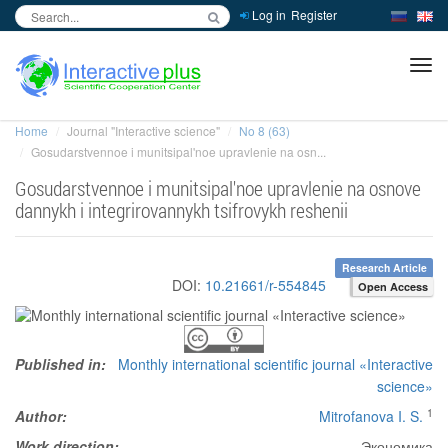
Log in
Register
inc
ра
Home
Journal "Interactive science"
No 8 (63)
Gosudarstvennoe i munitsipal'noe upravlenie na osn...
Gosudarstvennoe i munitsipal'noe upravlenie na osnove
dannykh i integrirovannykh tsifrovykh reshenii
Research Article
DOI:
10.21661/r-554845
Open Access
Published in:
Monthly international scientific journal «Interactive
science»
1
Author:
Mitrofanova I. S.
Work direction:
Экономика