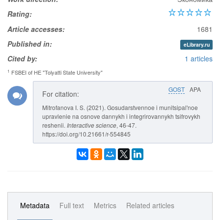
Rating:
Article accesses:
1681
Published in:
eLibrary.ru
Cited by:
1 articles
1
FSBEI of HE "Tolyatti State University"
GOST
APA
For citation:
Mitrofanova I. S. (2021). Gosudarstvennoe i munitsipal'noe
upravlenie na osnove dannykh i integrirovannykh tsifrovykh
reshenii.
Interactive science
, 46-47.
https://doi.org/10.21661/r-554845
Metadata
Full text
Metrics
Related articles