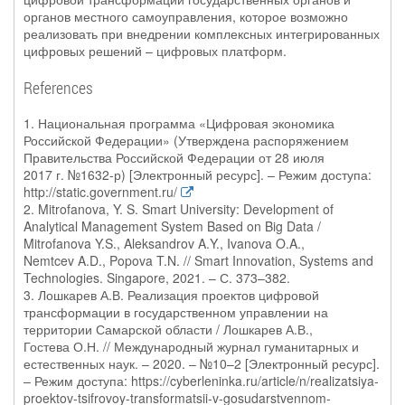
органов местного самоуправления, которое возможно
реализовать при внедрении комплексных интегрированных
цифровых решений – цифровых платформ.
References
1. Национальная программа «Цифровая экономика
Российской Федерации» (Утверждена распоряжением
Правительства Российской Федерации от 28 июля
2017 г. №1632-р) [Электронный ресурс]. – Режим доступа:
http://static.government.ru/
2. Mitrofanova, Y. S. Smart University: Development of
Analytical Management System Based on Big Data /
Mitrofanova Y.S., Aleksandrov A.Y., Ivanova O.A.,
Nemtcev A.D., Popova T.N. // Smart Innovation, Systems and
Technologies. Singapore, 2021. – С. 373–382.
3. Лошкарев А.В. Реализация проектов цифровой
трансформации в государственном управлении на
территории Самарской области / Лошкарев А.В.,
Гостева О.Н. // Международный журнал гуманитарных и
естественных наук. – 2020. – №10–2 [Электронный ресурс].
– Режим доступа: https://cyberleninka.ru/article/n/realizatsiya-
proektov-tsifrovoy-transformatsii-v-gosudarstvennom-