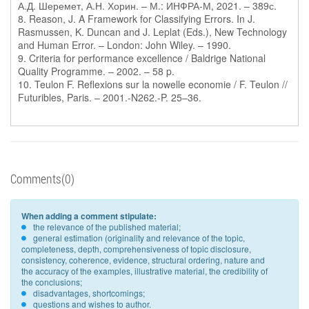
А.Д. Шеремет, А.Н. Хорин. – М.: ИНФРА-М, 2021. – 389с.
8. Reason, J. A Framework for Classifying Errors. In J.
Rasmussen, K. Duncan and J. Leplat (Eds.), New Technology
and Human Error. – London: John Wiley. – 1990.
9. Criteria for performance excellence / Baldrige National
Quality Programme. – 2002. – 58 p.
10. Teulon F. Reflexions sur la nowelle economie / F. Teulon //
Futuribles, Paris. – 2001.-N262.-P. 25–36.
Comments(0)
When adding a comment stipulate:
the relevance of the published material;
general estimation (originality and relevance of the topic,
completeness, depth, comprehensiveness of topic disclosure,
consistency, coherence, evidence, structural ordering, nature and
the accuracy of the examples, illustrative material, the credibility of
the conclusions;
disadvantages, shortcomings;
questions and wishes to author.