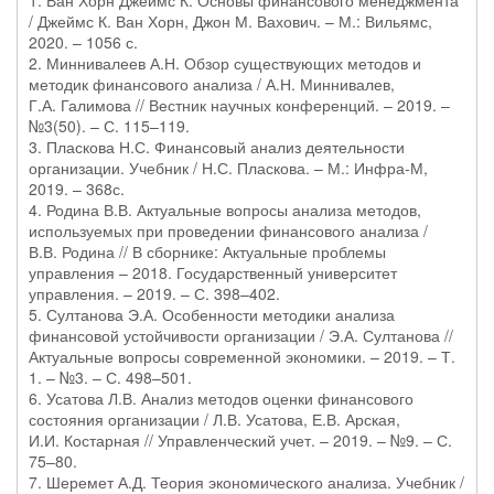
1. Ван Хорн Джеймс К. Основы финансового менеджмента
/ Джеймс К. Ван Хорн, Джон М. Вахович. – М.: Вильямс,
2020. – 1056 с.
2. Миннивалеев А.Н. Обзор существующих методов и
методик финансового анализа / А.Н. Миннивалев,
Г.А. Галимова // Вестник научных конференций. – 2019. –
№3(50). – С. 115–119.
3. Пласкова Н.С. Финансовый анализ деятельности
организации. Учебник / Н.С. Пласкова. – М.: Инфра-М,
2019. – 368с.
4. Родина В.В. Актуальные вопросы анализа методов,
используемых при проведении финансового анализа /
В.В. Родина // В сборнике: Актуальные проблемы
управления – 2018. Государственный университет
управления. – 2019. – С. 398–402.
5. Султанова Э.А. Особенности методики анализа
финансовой устойчивости организации / Э.А. Султанова //
Актуальные вопросы современной экономики. – 2019. – Т.
1. – №3. – С. 498–501.
6. Усатова Л.В. Анализ методов оценки финансового
состояния организации / Л.В. Усатова, Е.В. Арская,
И.И. Костарная // Управленческий учет. – 2019. – №9. – С.
75–80.
7. Шеремет А.Д. Теория экономического анализа. Учебник /