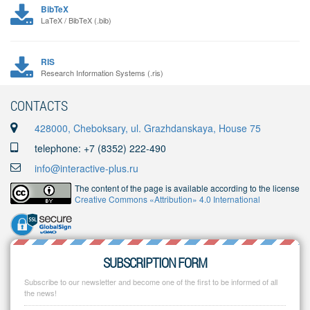
BibTeX
LaTeX / BibTeX (.bib)
RIS
Research Information Systems (.ris)
CONTACTS
428000, Cheboksary, ul. Grazhdanskaya, House 75
telephone: +7 (8352) 222-490
info@interactive-plus.ru
The content of the page is available according to the license
Creative Commons «Attribution» 4.0 International
SUBSCRIPTION FORM
Subscribe to our newsletter and become one of the first to be informed of all
the news!