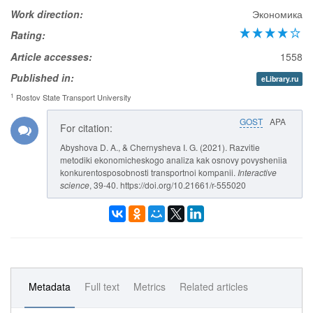
Work direction:
Экономика
Rating:
Article accesses:
1558
Published in:
eLibrary.ru
1
Rostov State Transport University
GOST
APA
For citation:
Abyshova D. A., & Chernysheva I. G. (2021). Razvitie
metodiki ekonomicheskogo analiza kak osnovy povysheniia
konkurentosposobnosti transportnoi kompanii.
Interactive
science
, 39-40. https://doi.org/10.21661/r-555020
Metadata
Full text
Metrics
Related articles