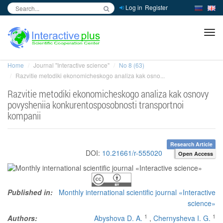
Log in
Register
inc
ра
Home
Journal "Interactive science"
No 8 (63)
Razvitie metodiki ekonomicheskogo analiza kak osno...
Razvitie metodiki ekonomicheskogo analiza kak osnovy
povysheniia konkurentosposobnosti transportnoi
kompanii
Research Article
DOI:
10.21661/r-555020
Open Access
Published in:
Monthly international scientific journal «Interactive
science»
1
1
Authors:
Abyshova D. A.
,
Chernysheva I. G.