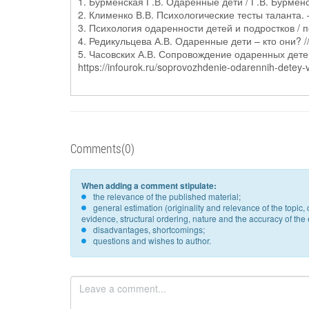
1. Бурменская Г.В. Одаренные дети / Г.В. Бурменс
2. Клименко В.В. Психологические тесты таланта. –
3. Психология одаренности детей и подростков / по
4. Редикульцева А.В. Одаренные дети – кто они? /
5. Часовских А.В. Сопровождение одаренных детей
https://infourok.ru/soprovozhdenie-odarennih-detey
Comments(0)
When adding a comment stipulate:
the relevance of the published material;
general estimation (originality and relevance of the topi
evidence, structural ordering, nature and the accuracy of the e
disadvantages, shortcomings;
questions and wishes to author.