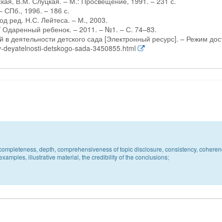
кая, В.М. Слуцкая. – М.: Просвещение, 1991. – 231 с.
 СПб., 1996. – 186 с.
д ред. Н.С. Лейтеса. – М., 2003.
/ Одаренный ребенок. – 2011. – №1. – С. 74–83.
 в деятельности детского сада [Электронный ресурс]. – Режим дос
-v-deyatelnosti-detskogo-sada-3450855.html
c, completeness, depth, comprehensiveness of topic disclosure, consistency, coheren
xamples, illustrative material, the credibility of the conclusions;