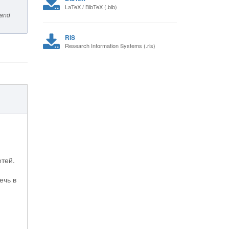
LaTeX / BibTeX (.bib)
 and
RIS
Research Information Systems (.ris)
тей.
ечь в