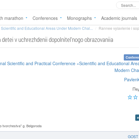
th marathon
Conferences
Monographs
Academic journals
Scientific and Educational Areas Under Modern Chal...
Rannee vyiavlenie i so
detei v uchrezhdenii dopolnitel'nogo obrazovaniia
Confere
ional Scientific and Practical Conference «Scientific and Educational Ar
Modern Cha
Pavlenk
Пе
e
 tvorchestva" g. Belgoroda
GOST