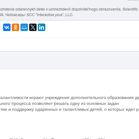
vozhdenie odarennykh detei v uchrezhdenii dopolnitel'nogo obrazovaniia.
Scientific
-56. Чебоксары: SCC "Interactive plus", LLC.
талантливости играют учреждения дополнительного образования де
ного процесса позволяет решать одну из основных задач
тие и поддержку одаренных и талантливых детей, о которых идет р