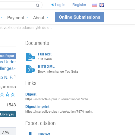
Log in
Register
Online Submissions
Payment
About
provozhdenie odarennykh dete...
Documents
Full text
nce Paper
191.54Kb
eas Under
BITS XML
llenges»
Book Interchange Tag Suite
1
o N. P.
Links
дагогика
Digest
https://interactive-plus.ru/en/action/787/info
1543
Digest imprint
https://interactive-plus.ru/en/action/787/imprint
Library.ru
Export citation
APA
BibTeX