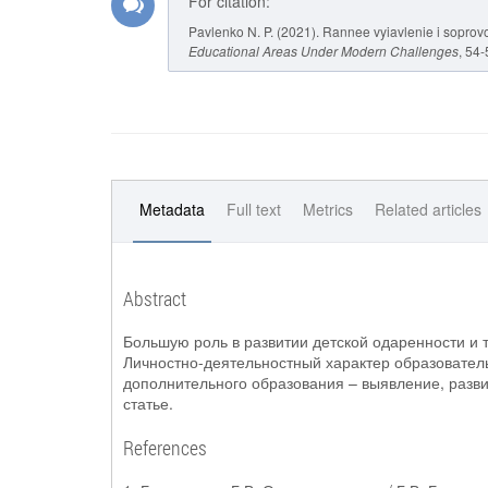
For citation:
Pavlenko N. P. (2021). Rannee vyiavlenie i sopro
Educational Areas Under Modern Challenges
, 54
Metadata
Full text
Metrics
Related articles
Abstract
Большую роль в развитии детской одаренности и 
Личностно-деятельностный характер образователь
дополнительного образования – выявление, разви
статье.
References