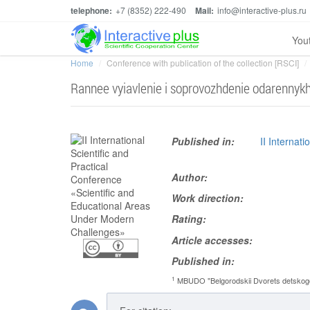
telephone:
+7 (8352) 222-490
Mail:
info@interactive-plus.ru
You
Home
Conference with publication of the collection [RSCI]
Rannee vyiavlenie i soprovozhdenie odarennykh 
Published in:
II Internat
Author:
Work direction:
Rating:
Article accesses:
Published in:
1
MBUDO "Belgorodskii Dvorets detskogo